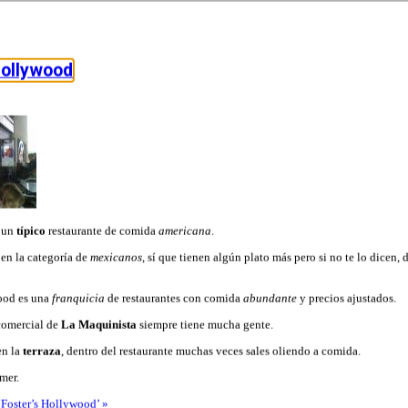
Hollywood
r un
típico
restaurante de comida
americana
.
en la categoría de
mexicanos
, sí que tienen algún plato más pero si no te lo dicen, 
ood es una
franquicia
de restaurantes con comida
abundante
y precios ajustados.
 comercial de
La Maquinista
siempre tiene mucha gente.
n la
terraza
, dentro del restaurante muchas veces sales oliendo a comida.
mer.
 ‘Foster’s Hollywood’ »