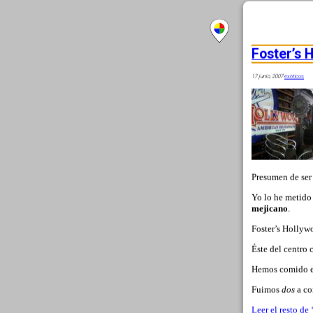
Foster’s 
17 junio, 2007
exóticos
Presumen de se
Yo lo he metido 
mejicano
.
Foster’s Hollyw
Éste del centro
Hemos comido e
Fuimos
dos
a co
Leer el resto de