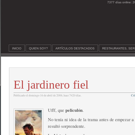
7377 días online: 2
INICIO
QUIEN SOY?
ARTÍCULOS DESTACADOS
RESTAURANTES, SER
El jardinero fiel
Publicado el domingo 16 de abril de 2006, hace 7420 días.
Crí
peliculón
Ufff, que
.
No tenía ni idea de la trama antes de empezar a
resultó sorprendente.