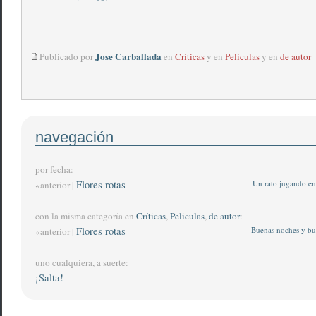
Jose Carballada
Publicado por
en
Críticas
y en
Peliculas
y en
de autor
navegación
por fecha:
Flores rotas
Un rato jugando en
«anterior |
con la misma categoría en
Críticas
,
Peliculas
,
de autor
:
Flores rotas
Buenas noches y bu
«anterior |
uno cualquiera, a suerte:
¡Salta!