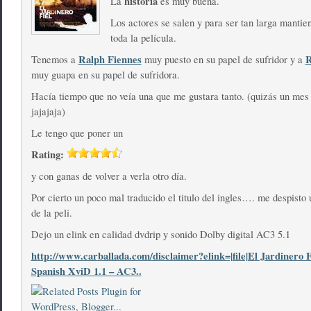
historia
La
es muy buena.
Los actores se salen y para ser tan larga mantie
toda la película.
Ralph Fiennes
R
Tenemos a
muy puesto en su papel de sufridor y a
muy guapa en su papel de sufridora.
Hacía tiempo que no veía una que me gustara tanto. (quizás un me
jajajaja)
Le tengo que poner un
Rating:
y con ganas de volver a verla otro día.
Por cierto un poco mal traducido el titulo del ingles…. me despisto
de la peli.
Dejo un elink en calidad dvdrip y sonido Dolby digital AC3 5.1
http://www.carballada.com/disclaimer?elink=|file|El Jardinero
Spanish XviD 1.1 – AC3..