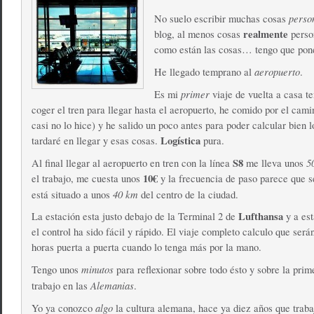
perso
No suelo escribir muchas cosas
realmente
blog, al menos cosas
person
como están las cosas… tengo que pone
aeropuerto
He llegado temprano al
.
primer
Es mi
viaje de vuelta a casa t
coger el tren para llegar hasta el aeropuerto, he comido por el cami
casi no lo hice) y he salido un poco antes para poder calcular bien 
Logística
tardaré en llegar y esas cosas.
pura.
S8
5
Al final llegar al aeropuerto en tren con la línea
me lleva unos
10€
el trabajo, me cuesta unos
y la frecuencia de paso parece que s
40 km
está situado a unos
del centro de la ciudad.
Lufthansa
La estación esta justo debajo de la Terminal 2 de
y a est
el control ha sido fácil y rápido. El viaje completo calculo que será
horas puerta a puerta cuando lo tenga más por la mano.
minutos
Tengo unos
para reflexionar sobre todo ésto y sobre la pri
Alemanias
trabajo en las
.
algo
Yo ya conozco
la cultura alemana, hace ya diez años que traba