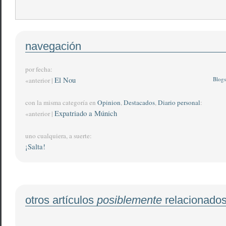
navegación
por fecha:
El Nou
Blogs
«anterior |
con la misma categoría en
Opinion
,
Destacados
,
Diario personal
:
Expatriado a Múnich
«anterior |
uno cualquiera, a suerte:
¡Salta!
otros artículos
posiblemente
relacionado