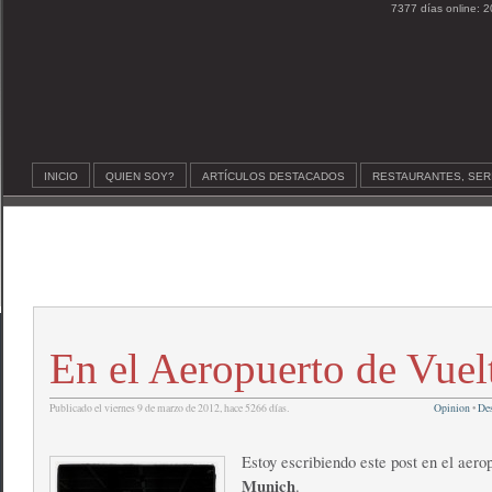
7377 días online: 2
INICIO
QUIEN SOY?
ARTÍCULOS DESTACADOS
RESTAURANTES, SER
En el Aeropuerto de Vuel
Publicado el viernes 9 de marzo de 2012, hace 5266 días.
Opinion
•
Des
Estoy escribiendo este post en el aero
Munich
.