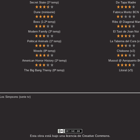
Secret State (1ª temp)
De Tapa Madre
Dune (miniserie)
Fabrica Moritz BCN
Boss (1-2ª temp)
Ribs @ Diagonal Mar
Modern Family (3º temp)
El Tast de Joan Noi
Political Animals (1º temp)
La Taberna del Cura (v
Weeds (8ª temp)
Chidoone (v2)
American Horror History (1ª temp)
Mussol @ Aeropuerto 
The Big Bang Theroy (6ª temp)
Litoral (v5)
Los Simpsons (serie tv)
Esta obra está bajo una
licencia de Creative Commons
.