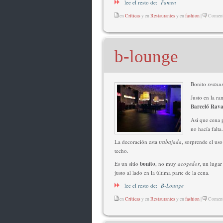
lee el resto de:
Famen
en
Críticas
y en
Restaurantes
y en
fashion
|
Comenta
b-lounge
Bonito
restau
Justo en la ra
Barceló Rava
Así que cena
no hacía falta.
La decoración esta
trabajada
, sorprende el uso
techo.
Es un sitio
bonito
, no muy
acogedor
, un luga
justo al lado en la última parte de la cena.
lee el resto de:
B-Lounge
en
Críticas
y en
Restaurantes
y en
fashion
|
Comenta