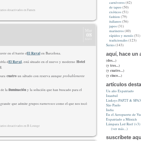
carnívoros
(42)
de tapeo
(50)
rios desactivados
en Famen
exóticos
(51)
fashion
(79)
italianos
(56)
japos
(31)
Mar
marineros
(40)
08
rápidos y menús
(51)
Feb/11
tradicionales
(123)
Series
(143)
rante
en el barrio d
El Raval
en Barcelona.
aquí, hace un a
(dos...)
mbla d
El Raval
, está situado en el nuevo y moderno
Hotel
(y tres...)
l
.
(y cuatro...)
(y cinco...)
 para
cuatro
un sábado con reserva aunque
probablemente
artículos dest
 de la
iluminación
y la solución que han buscado para el
Un año Expatriado
Istanbul
Linksys PAP2T & SPA
r grande que admite grupos
numerosos
como el que nos tocó
São Paulo
India
En el Aeropuerto de Vue
Expatriado a Múnich
Lámpara Led Reef (v3)
rios desactivados
en B-Lounge
(ver más...)
suscríbete aqu