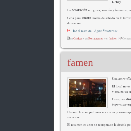
Gehry
.
La
decoración
me gusta,
sencilla y luminosa
, 
Cena para
cuatro
noche de sábado en la terraz
de semana.
lee el resto de:
Agua Restaurant
en
Críticas
y en
Restaurantes
y en
fashion
|
Comenta
famen
Una
maravill
El local
no
es
y está en un s
Cena para
dos
importante
esp
Durante la cena pudimos ver varias personas q
sin cenar.
El resumen es uno: he recuperado la
ilusión
por