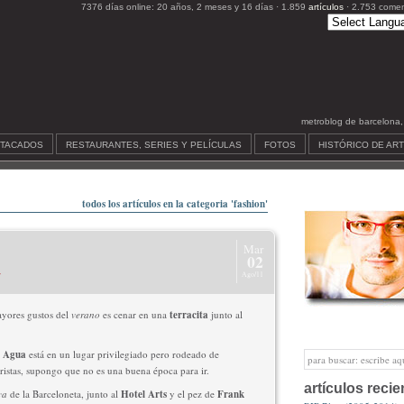
7376 días online: 20 años, 2 meses y 16 días · 1.859
artículos
· 2.753 comen
metroblog de barcelona, c
STACADOS
RESTAURANTES, SERIES Y PELÍCULAS
FOTOS
HISTÓRICO DE AR
todos los artículos en la categoria 'fashion'
Mar
t
02
Ago/11
yores gustos del
verano
es cenar en una
terracita
junto al
e
Agua
está en un lugar privilegiado pero rodeado de
ristas, supongo que no es una buena época para ir.
artículos recie
ya
de la Barceloneta, junto al
Hotel Arts
y el pez de
Frank