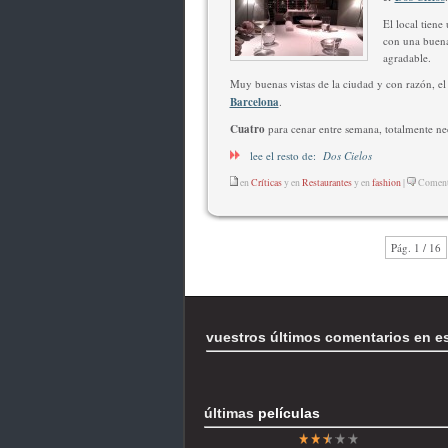
El local tien
con una buena
agradable.
Muy buenas vistas de la ciudad y con razón, el 
Barcelona
.
Cuatro
para cenar entre semana, totalmente nec
lee el resto de:
Dos Cielos
en
Críticas
y en
Restaurantes
y en
fashion
|
Comenta
Pág. 1 / 16
vuestros últimos comentarios en e
últimas
películas