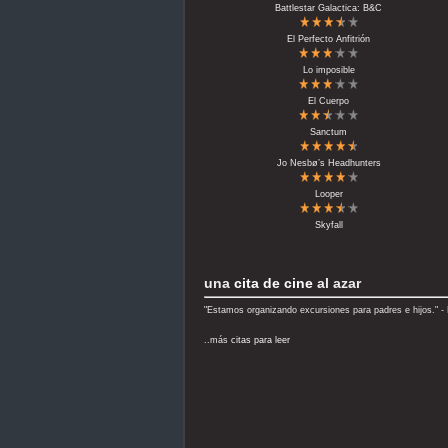
Battlestar Galactica: B&C
El Perfecto Anfitrión
Lo imposible
El Cuerpo
Sanctum
Jo Nesbø’s Headhunters
Looper
Skyfall
una
cita de cine
al azar
"Estamos organizando excursiones para padres e hijos." - 
..más
citas para leer