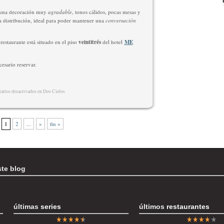
e una decoración muy
agradable
, tonos cálidos, pocas mesas y
 distribución, ideal para poder mantener una
conversación
restaurante está situado en el piso
veintitrés
del hotel
ME
esario reservar.
rios desactivados
en Dos Cielos
1
2
...
»
fin »
ste blog
últimas
series
últimos
restaurantes