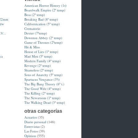
American Horror History (1t)
Boardwalk Empire (2ª temp)
Boss (2ª temp)
-22mm
Breaking Bad (8ª temp)
hdw
Californication (5ª temp)
Crematorio
3/...
Dexter (7ªtemp)
Downton Abbey (2ª temp)
Game of Thrones (2ªtemp)
Hit & Miss
House of Lies (1ª temp)
ya
Mad Men (5ª temp)
Modern Family (4ª temp)
Revenge (2ª temp)
Shameless (2ª temp)
Sons of Anarchy (5ª temp)
Spartacus Vengance (3ºt)
The Big Bang Theory (6ª t.)
The Good Wife (4º temp)
The Killing (2ª temp)
The Newsroom (1ª temp)
The Walking Dead (3ª temp)
otras categorías
Acuarios
(35)
Diario personal
(148)
Entrevistas
(2)
Las Fotos
(39)
Opinion
(555)