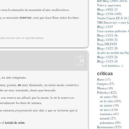
RIP Blog (2005-2014)
Volví y aquí estoy
Blogs 14/02-12
se nota la intención de transmitir el aire
mediterráneo
.
Blogs 13/38-14/01
a, es necesario
reservar
, creo que hace lleno todos los fines
Vendo Canon EF-S 10
TBS Discovery + otro 
Blogs 13/37
Unas cuantas películas 1
Blogs 13/33-36
rios desactivados
en Agua Restaurant
Blogs 13/30-32
Naza DJI F450
Blogs 13/27-29
Acabo de recibir mi Ou
Mié
Blogs 13/25-26
18
Blogs 13/23-24
May/11
(ver histórico...)
críticas
a
, ha sido estupendo.
Bares
(17)
Gadgets
(57)
 muy grande,
no
muy iluminado, en cierto modo
romántico
Musica
(10)
itio no muy transitado, tienes que buscarlo.
Peliculas
(422)
de autor
(56)
con reserva un
sábado
por la noche, lo de la reserva es
de la vida
(103)
ecialmente los fines de semana.
de miedo
(19)
de tiros
(110)
ue entraron
preguntando
por sitio y que se tuvieron que ir
fantástica
(47)
infantil
(27)
 el
tataki de atún
.
palomitera
(59)
Restaurantes
(523)