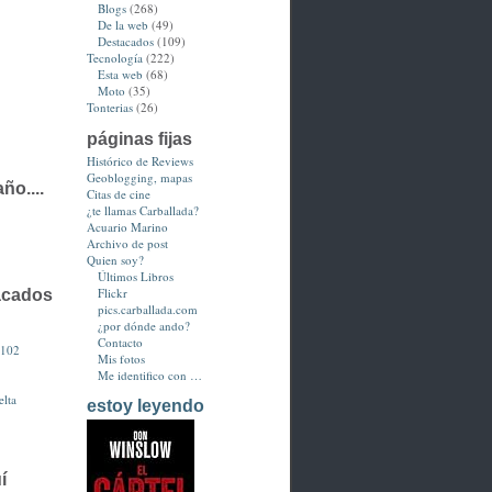
Blogs
(268)
De la web
(49)
Destacados
(109)
Tecnología
(222)
Esta web
(68)
Moto
(35)
Tonterias
(26)
páginas fijas
Histórico de Reviews
Geoblogging, mapas
ño....
Citas de cine
¿te llamas Carballada?
Acuario Marino
Archivo de post
Quien soy?
Últimos Libros
Flickr
acados
pics.carballada.com
¿por dónde ando?
Contacto
3102
Mis fotos
Me identifico con …
lta
estoy leyendo
í