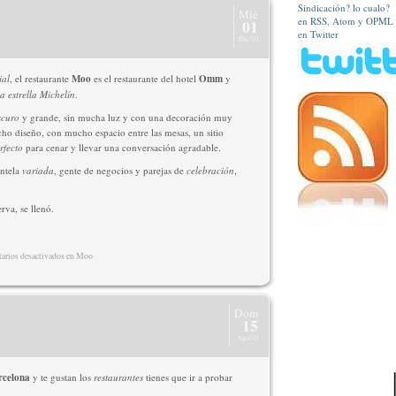
Sindicación? lo cualo?
Mié
en RSS, Atom y OPML
01
en Twitter
Dic/10
ial
, el restaurante
Moo
es el restaurante del hotel
Omm
y
 estrella Michelín
.
scuro
y grande, sin mucha luz y con una decoración muy
ho diseño, con mucho espacio entre las mesas, un sitio
rfecto
para cenar y llevar una conversación agradable.
entela
variada
, gente de negocios y parejas de
celebración
,
va, se llenó.
rios desactivados
en Moo
Dom
15
Ago/10
rcelona
y te gustan los
restaurantes
tienes que ir a probar