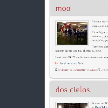
moo
Un sitio
espec
cuenta con
una
Es un lugar
o
moderna
, muc
tranquilo y pe
Tiene una cli
también seguro que hay clientes del hotel.
Cena para
cuatro
un día entre semana con reser
lee el resto de:
Moo
en
Críticas
y en
Restaurantes
y en
fashion
|
Comenta
dos cielos
Si estas en
Ba
el
Dos Cielos
.