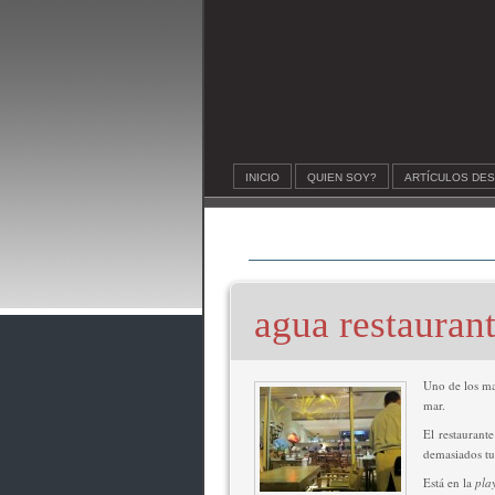
INICIO
QUIEN SOY?
ARTÍCULOS DE
agua restauran
Uno de los ma
mar.
El restaurant
demasiados tu
Está en la
pla