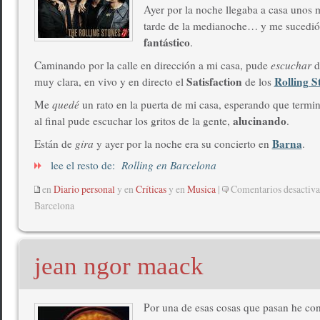
Ayer por la noche llegaba a casa unos 
tarde de la medianoche… y me sucedió
fantástico
.
Caminando por la calle en dirección a mi casa, pude
escuchar
d
Satisfaction
Rolling S
muy clara, en vivo y en directo el
de los
Me
quedé
un rato en la puerta de mi casa, esperando que termi
alucinando
al final pude escuchar los gritos de la gente,
.
Barna
Están de
gira
y ayer por la noche era su concierto en
.
lee el resto de:
Rolling en Barcelona
en
Diario personal
y en
Críticas
y en
Musica
|
Comentarios desactiv
Barcelona
jean ngor maack
Por una de esas cosas que pasan he con