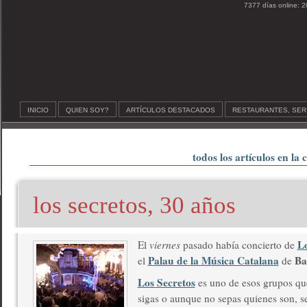
7377 días online: 2
INICIO
QUIEN SOY?
ARTÍCULOS DESTACADOS
RESTAURANTES, SER
todos los artículos en la 
los secretos, 30 años
Lo
El
viernes
pasado había concierto de
Palau de la Música Catalana
Ba
el
de
Los Secretos
es uno de esos grupos q
sigas o aunque no sepas quienes son, s