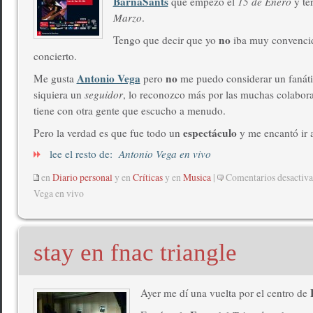
BarnaSants
que empezó el
15 de Enero
y te
Marzo
.
no
Tengo que decir que yo
iba muy convencid
concierto.
Antonio Vega
no
Me gusta
pero
me puedo considerar un fanáti
siquiera un
seguidor
, lo reconozco más por las muchas colabor
tiene con otra gente que escucho a menudo.
espectáculo
Pero la verdad es que fue todo un
y me encantó ir a
lee el resto de:
Antonio Vega en vivo
en
Diario personal
y en
Críticas
y en
Musica
|
Comentarios desactiv
Vega en vivo
stay en fnac triangle
Ayer me dí una vuelta por el centro de