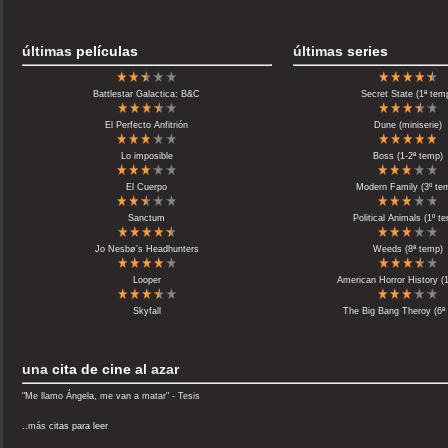
últimas
películas
últimas
series
Battlestar Galactica: B&C
Secret State (1ª tem
El Perfecto Anfitrión
Dune (miniserie)
Lo imposible
Boss (1-2ª temp)
El Cuerpo
Modern Family (3º te
Sanctum
Political Animals (1º t
Jo Nesbø’s Headhunters
Weeds (8ª temp)
Looper
American Horror History (
Skyfall
The Big Bang Theroy (6ª
una
cita de cine
al azar
"Me llamo Ángela, me van a matar" - Tesis
..más
citas para leer