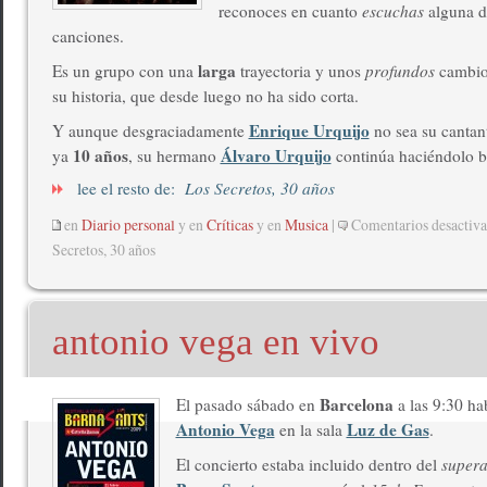
reconoces en cuanto
escuchas
alguna d
canciones.
larga
Es un grupo con una
trayectoria y unos
profundos
cambio
su historia, que desde luego no ha sido corta.
Enrique Urquijo
Y aunque desgraciadamente
no sea su cantan
10 años
Álvaro Urquijo
ya
, su hermano
continúa haciéndolo b
lee el resto de:
Los Secretos, 30 años
en
Diario personal
y en
Críticas
y en
Musica
|
Comentarios desactiv
Secretos, 30 años
antonio vega en vivo
Barcelona
El pasado sábado en
a las 9:30 ha
Antonio Vega
Luz de Gas
en la sala
.
El concierto estaba incluido dentro del
supera