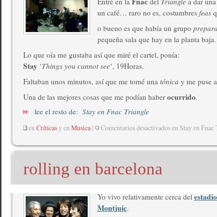
Fnac
Entré en la
del
Triangle
a dar una
un café… raro no es, costumbres
feas
q
o bueno es que había un grupo
prepar
pequeña sala que hay en la planta baja.
Lo que oía me gustaba así que miré el cartel, ponía:
Stay
‘
Things you cannot see
‘, 19Horas.
Faltaban unos minutos, así que me tomé una
tónica
y me puse a
ocurrido
Una de las mejores cosas que me podían haber
.
lee el resto de:
Stay en Fnac Triangle
en
Críticas
y en
Musica
|
Comentarios desactivados
en Stay en Fnac 
rolling en barcelona
estadio
Yo vivo relativamente cerca del
Montjuic
.