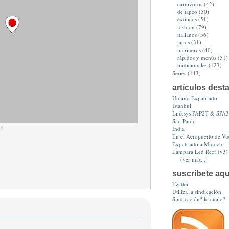
carnívoros
(42)
de tapeo
(50)
exóticos
(51)
fashion
(79)
italianos
(56)
japos
(31)
marineros
(40)
rápidos y menús
(51)
tradicionales
(123)
Series
(143)
artículos dest
Un año Expatriado
Istanbul
Linksys PAP2T & SPA
São Paulo
0)
India
En el Aeropuerto de Vue
Expatriado a Múnich
Lámpara Led Reef (v3)
(ver más...)
suscríbete aqu
Twitter
Utiliza la sindicación
Sindicación? lo cualo?