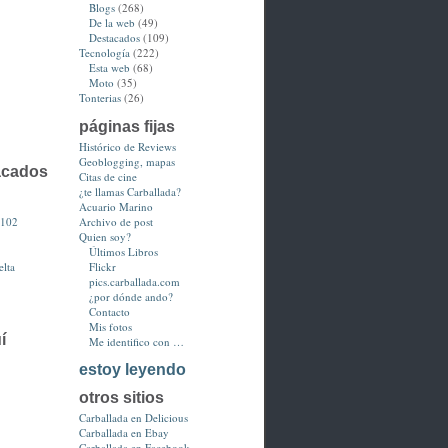
Blogs
(268)
De la web
(49)
Destacados
(109)
Tecnología
(222)
Esta web
(68)
Moto
(35)
Tonterias
(26)
páginas fijas
Histórico de Reviews
Geoblogging, mapas
acados
Citas de cine
¿te llamas Carballada?
Acuario Marino
3102
Archivo de post
Quien soy?
Últimos Libros
lta
Flickr
pics.carballada.com
¿por dónde ando?
Contacto
Mis fotos
í
Me identifico con …
estoy leyendo
otros sitios
Carballada en Delicious
Carballada en Ebay
Carballada en Facebook