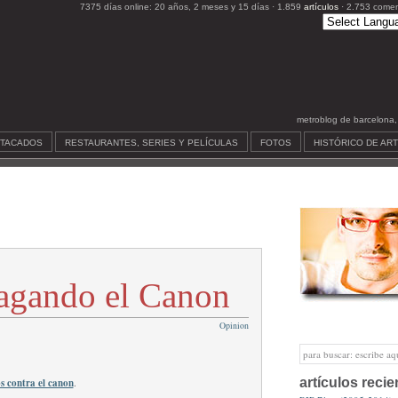
7375 días online: 20 años, 2 meses y 15 días · 1.859
artículos
· 2.753 comen
metroblog de barcelona, c
STACADOS
RESTAURANTES, SERIES Y PELÍCULAS
FOTOS
HISTÓRICO DE AR
agando el Canon
Opinion
artículos recie
s contra el canon
.