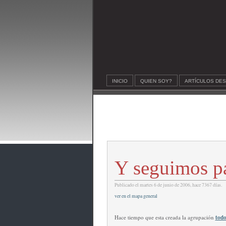
INICIO
QUIEN SOY?
ARTÍCULOS DE
Y seguimos p
Publicado el martes 6 de junio de 2006, hace 7367 días.
ver en el mapa general
Hace tiempo que esta creada la agrupación
todo