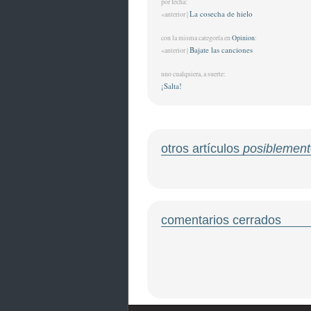
por fecha:
La cosecha de hielo
«anterior |
con la misma categoría en
Opinion
:
Bajate las canciones
«anterior |
uno cualquiera, a suerte:
¡Salta!
otros artículos
posiblement
comentarios cerrados