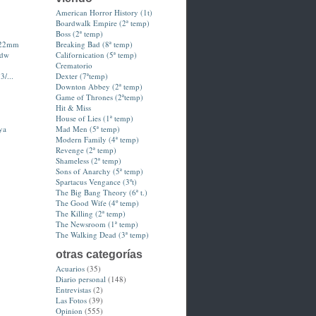
American Horror History (1t)
Boardwalk Empire (2ª temp)
Boss (2ª temp)
-22mm
Breaking Bad (8ª temp)
hdw
Californication (5ª temp)
Crematorio
3/...
Dexter (7ªtemp)
Downton Abbey (2ª temp)
Game of Thrones (2ªtemp)
Hit & Miss
House of Lies (1ª temp)
ya
Mad Men (5ª temp)
Modern Family (4ª temp)
Revenge (2ª temp)
Shameless (2ª temp)
Sons of Anarchy (5ª temp)
Spartacus Vengance (3ºt)
The Big Bang Theory (6ª t.)
The Good Wife (4º temp)
The Killing (2ª temp)
The Newsroom (1ª temp)
The Walking Dead (3ª temp)
otras categorías
Acuarios
(35)
Diario personal
(148)
Entrevistas
(2)
Las Fotos
(39)
Opinion
(555)