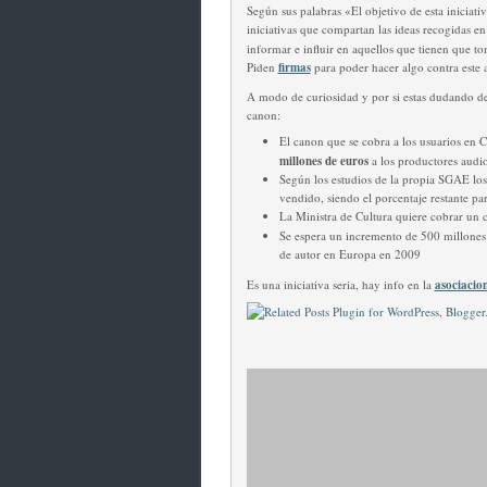
Según sus palabras «El objetivo de esta iniciati
iniciativas que compartan las ideas recogidas 
informar e influir en aquellos que tienen que tom
Piden
firmas
para poder hacer algo contra este a
A modo de curiosidad y por si estas dudando de 
canon:
El canon que se cobra a los usuarios en 
millones de euros
a los productores audio
Según los estudios de la propia SGAE los
vendido, siendo el porcentaje restante par
La Ministra de Cultura quiere cobrar un
Se espera un incremento de 500 millones 
de autor en Europa en 2009
Es una iniciativa seria, hay info en la
asociacio