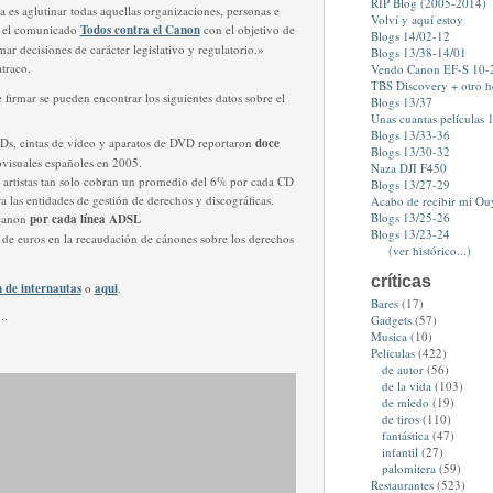
RIP Blog (2005-2014)
va es aglutinar todas aquellas organizaciones, personas e
Volví y aquí estoy
en el comunicado
Todos contra el Canon
con el objetivo de
Blogs 14/02-12
ar decisiones de carácter legislativo y regulatorio.»
Blogs 13/38-14/01
traco.
Vendo Canon EF-S 10
TBS Discovery + otro 
firmar se pueden encontrar los siguientes datos sobre el
Blogs 13/37
Unas cuantas películas 1
Blogs 13/33-36
CDs, cintas de vídeo y aparatos de DVD reportaron
doce
Blogs 13/30-32
visuales españoles en 2005.
Naza DJI F450
 artistas tan solo cobran un promedio del 6% por cada CD
Blogs 13/27-29
a las entidades de gestión de derechos y discográficas.
Acabo de recibir mi Ou
Blogs 13/25-26
 canon
por cada línea ADSL
Blogs 13/23-24
de euros en la recaudación de cánones sobre los derechos
(ver histórico...)
críticas
n de internautas
o
aqui
.
Bares
(17)
Gadgets
(57)
Musica
(10)
Peliculas
(422)
de autor
(56)
de la vida
(103)
de miedo
(19)
de tiros
(110)
fantástica
(47)
infantil
(27)
palomitera
(59)
Restaurantes
(523)