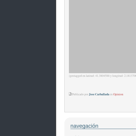
(geotagged en latitud: 41.3804588 y longitud: 2.181370
Jose Carballada
Publicado por
en
Opinion
navegación