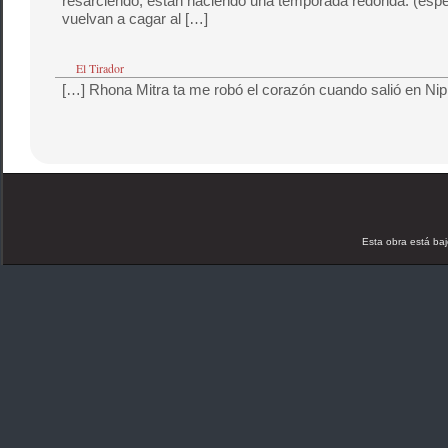
resarciendo, están haciendo una temporada redonda. (espe
vuelvan a cagar al […]
El Tirador
[…] Rhona Mitra ta me robó el corazón cuando salió en Nip
Esta obra está ba