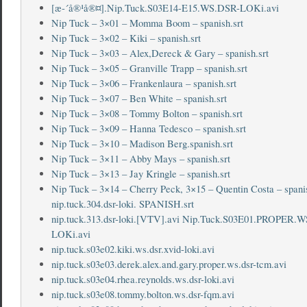
[æ-´å®¹å®¤].Nip.Tuck.S03E14-E15.WS.DSR-LOKi.avi
Nip Tuck – 3×01 – Momma Boom – spanish.srt
Nip Tuck – 3×02 – Kiki – spanish.srt
Nip Tuck – 3×03 – Alex,Dereck & Gary – spanish.srt
Nip Tuck – 3×05 – Granville Trapp – spanish.srt
Nip Tuck – 3×06 – Frankenlaura – spanish.srt
Nip Tuck – 3×07 – Ben White – spanish.srt
Nip Tuck – 3×08 – Tommy Bolton – spanish.srt
Nip Tuck – 3×09 – Hanna Tedesco – spanish.srt
Nip Tuck – 3×10 – Madison Berg.spanish.srt
Nip Tuck – 3×11 – Abby Mays – spanish.srt
Nip Tuck – 3×13 – Jay Kringle – spanish.srt
Nip Tuck – 3×14 – Cherry Peck, 3×15 – Quentin Costa – spanis
nip.tuck.304.dsr-loki. SPANISH.srt
nip.tuck.313.dsr-loki.[VTV].avi
Nip.Tuck.S03E01.PROPER.W
LOKi.avi
nip.tuck.s03e02.kiki.ws.dsr.xvid-loki.avi
nip.tuck.s03e03.derek.alex.and.gary.proper.ws.dsr-tcm.avi
nip.tuck.s03e04.rhea.reynolds.ws.dsr-loki.avi
nip.tuck.s03e08.tommy.bolton.ws.dsr-fqm.avi