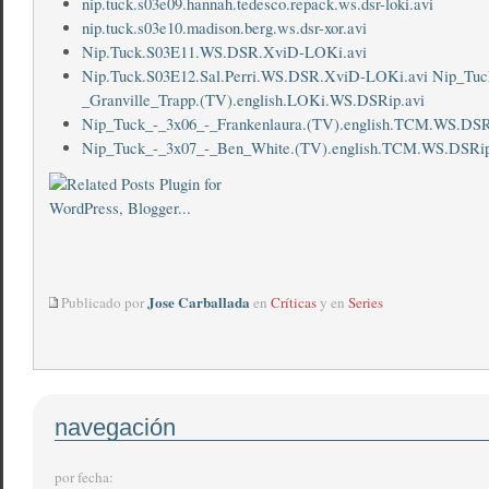
nip.tuck.s03e09.hannah.tedesco.repack.ws.dsr-loki.avi
nip.tuck.s03e10.madison.berg.ws.dsr-xor.avi
Nip.Tuck.S03E11.WS.DSR.XviD-LOKi.avi
Nip.Tuck.S03E12.Sal.Perri.WS.DSR.XviD-LOKi.avi
Nip_Tuc
_Granville_Trapp.(TV).english.LOKi.WS.DSRip.avi
Nip_Tuck_-_3x06_-_Frankenlaura.(TV).english.TCM.WS.DSR
Nip_Tuck_-_3x07_-_Ben_White.(TV).english.TCM.WS.DSRip
Jose Carballada
Publicado por
en
Críticas
y en
Series
navegación
por fecha: