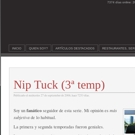
7374 días online: 2
INICIO
QUIEN SOY?
ARTÍCULOS DESTACADOS
RESTAURANTES, SER
Nip Tuck (3ª temp)
Publicado el miércoles 27 de septiembre de 2006, hace 7253 días.
fanático
más
Soy un
seguidor de esta serie. Mi opinión es
subjetiva
de lo habitual.
La primera y segunda temporadas fueron geniales.