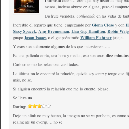
Intimista
dicen… creo que hay historias muy bue
menos, incluso aburre en alguna, pero el conjunto
cotilleando
Disfruté viéndola,
en las vidas de tan
Glenn Close
H
Increíble el reparto que tiene, empezando por
y con
Sissy Spacek
Amy Brenneman
Lisa Gay Hamilton
Robin Wrig
,
,
,
Jason Isaacs
William Fichtner
guapo
o el guapo/extraño
jajaja.
algunos
Y esos son solamente
de los que intervienen…..
diez minutos
Es una película corta, una hora y media, eso son unos
Curioso como las relaciona casi todas.
no
tonto
La última
le encontré la relación, quizás soy
y tengo que fi
más, no se.
Si alguien encontró la relación que me lo cuente, please.
Se lleva un
Rating:
Dejo un elink no muy bueno, la imagen no se ve perfecta, es como s
realmente un dvdrip…. no sé.