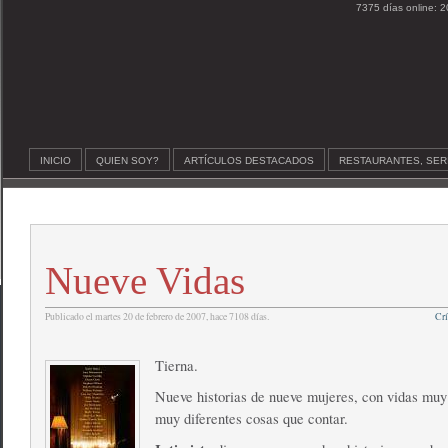
7375 días online: 2
INICIO
QUIEN SOY?
ARTÍCULOS DESTACADOS
RESTAURANTES, SER
Nueve Vidas
Publicado el martes 20 de febrero de 2007, hace 7108 días.
Crí
Tierna.
Nueve historias de nueve mujeres, con vidas muy 
muy diferentes cosas que contar.