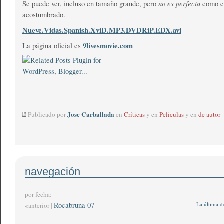
no es perfecta
Se puede ver, incluso en tamaño grande, pero
como e
acostumbrado.
Nueve.Vidas.Spanish.XviD.MP3.DVDRiP.EDX.avi
9livesmovie.com
La página oficial es
Jose Carballada
Publicado por
en
Críticas
y en
Peliculas
y en
de autor
navegación
por fecha:
Rocabruna 07
La última 
«anterior |