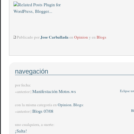
Jose Carballada
Publicado por
en
Opinion
y en
Blogs
navegación
por fecha:
Manifestación Motos.ws
Eclipse to
«anterior |
con la misma categoría en
Opinion
,
Blogs
:
Blogs 07/08
Bl
«anterior |
uno cualquiera, a suerte:
¡Salta!