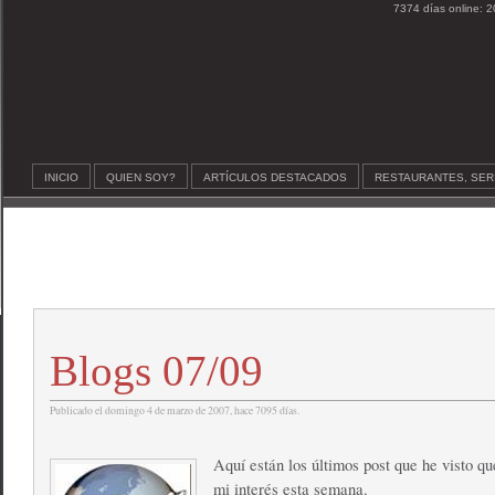
7374 días online: 2
INICIO
QUIEN SOY?
ARTÍCULOS DESTACADOS
RESTAURANTES, SER
Blogs 07/09
Publicado el domingo 4 de marzo de 2007, hace 7095 días.
Aquí están los últimos post que he visto q
mi interés esta semana.