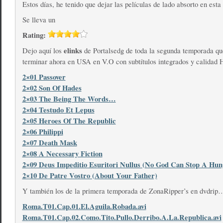
Estos días, he tenido que dejar las películas de lado absorto en est
Se lleva un
Rating:
elinks
Dejo aquí los
de Portalsedg de toda la segunda temporada q
terminar ahora en USA en V.O con subtítulos integrados y calidad
2×01 Passover
2×02 Son Of Hades
2×03 The Being The Words…
2×04 Testudo Et Lepus
2×05 Heroes Of The Republic
2×06 Philippi
2×07 Death Mask
2×08 A Necessary Fiction
2×09 Deus Impeditio Esuritori Nullus (No God Can Stop A Hu
2×10 De Patre Vostro (About Your Father)
Y también los de la primera temporada de ZonaRipper’s en dvdrip
Roma.T01.Cap.01.El.Aguila.Robada.avi
Roma.T01.Cap.02.Como.Tito.Pullo.Derribo.A.La.Republica.avi