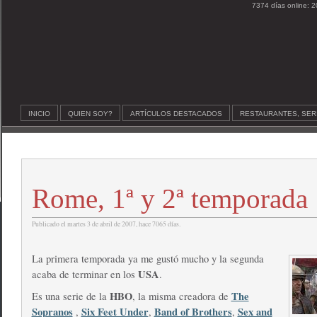
7374 días online: 2
INICIO
QUIEN SOY?
ARTÍCULOS DESTACADOS
RESTAURANTES, SER
Rome, 1ª y 2ª temporada
Publicado el martes 3 de abril de 2007, hace 7065 días.
La primera temporada ya me gustó mucho y la segunda
USA
acaba de terminar en los
.
HBO
The
Es una serie de la
, la misma creadora de
Sopranos
Six Feet Under
Band of Brothers
Sex and
,
,
,