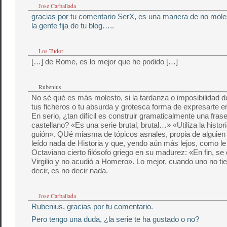
Jose Carballada
gracias por tu comentario SerX, es una manera de no mol
la gente fija de tu blog…..
Los Tudor
[…] de Rome, es lo mejor que he podido […]
Rubenius
No sé qué es más molesto, si la tardanza o imposibilidad d
tus ficheros o tu absurda y grotesca forma de expresarte en
En serio, ¿tan difícil es construir gramaticalmente una fras
castellano? «Es una serie brutal, brutal…» «Utiliza la histo
guión». QUé miasma de tópicos asnales, propia de alguien
leído nada de Historia y que, yendo aún más lejos, como le
Octaviano cierto filósofo griego en su madurez: «En fin, se
Virgilio y no acudió a Homero». Lo mejor, cuando uno no ti
decir, es no decir nada.
Jose Carballada
Rubenius, gracias por tu comentario.
Pero tengo una duda, ¿la serie te ha gustado o no?