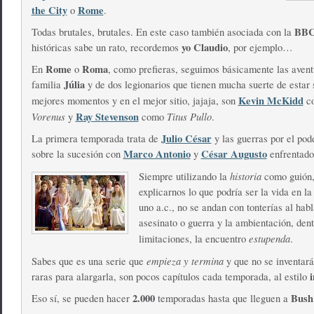
the City
Rome
o
.
BB
Todas brutales, brutales. En este caso también asociada con la
yo Claudio
históricas sabe un rato, recordemos
, por ejemplo…
Rome
Roma
En
o
, como prefieras, seguimos básicamente las avent
Júlia
familia
y de dos legionarios que tienen mucha suerte de estar 
Kevin McKidd
mejores momentos y en el mejor sitio, jajaja, son
c
Vorenus
Ray Stevenson
Titus Pullo
y
como
.
Julio César
La primera temporada trata de
y las guerras por el pod
Marco Antonio
César Augusto
sobre la sucesión con
y
enfrentados
historia
Siempre utilizando la
como guión,
explicarnos lo que podría ser la vida en l
uno a.c., no se andan con tonterías al habl
asesinato o guerra y la ambientación, den
estupenda
limitaciones, la encuentro
.
empieza y termina
Sabes que es una serie que
y que no se inventar
i
raras para alargarla, son pocos capítulos cada temporada, al estilo
2.000
Bush
Eso sí, se pueden hacer
temporadas hasta que lleguen a