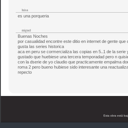
luisa
es una porqueria
miguel
Buenas Noches
por casualidad encontre este ditio en internet de gente qu
gusta las series historica
aca en peru se cormercializa las copias en 5..1 de la serie
gustado que huebiese una tercera temporadad pero n quisi
con la dserie de yo claudio que practicamente empalma d
roma 2 pero bueno hubiese sido interesante una reactualiza
repecto
Esta obra está ba