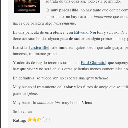
se trata de una cosa así, todo está permitido.
predecible
Es muy
, no hay tanto que contar co
importante
durar tanto, no hay nada tan
que cont
trascendente.
hacer que parezca algo
entretener
Edward Norton
cara de c
Es una película de
, con
y su
gota de sudor
tiene acostumbrado, alguna
en algún primer plano y 
Jessica Biel
inmensa
Eso sí la
sale
, quiero decir que sale guapa, p
inmensa, realmente grande….
Paul Giamatti
Y además de regalo tenemos tambien a
, que supong
hay que vivir y no será de sus otras películas menos comerciales cr
gran película
En definitiva, se puede ver, no esperes una
.
color
Muy bueno el tratamiento del
y los filtros de añejo que se uti
filme
parte del
.
ambientación
Viena
Muy buena la
, muy bonita
.
Se lleva un
Rating: