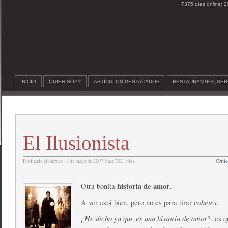
7375 días online: 2
INICIO
QUIEN SOY?
ARTÍCULOS DESTACADOS
RESTAURANTES, SER
El Ilusionista
Publicado el viernes 18 de mayo de 2007, hace 7021 días.
Crític
historia de amor
Otra bonita
.
cohetes.
A ver está bien, pero no es para tirar
He dicho ya que es una historia de amor
¿
?, es q