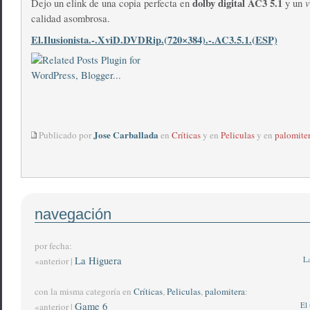
dolby digital AC3 5.1
v
Dejo un elink de una copia perfecta en
y un
calidad asombrosa.
El.Ilusionista.-.XviD.DVDRip.(720×384).-.AC3.5.1.(ESP)
Jose Carballada
Publicado por
en
Críticas
y en
Peliculas
y en
palomite
navegación
por fecha:
La Higuera
La
«anterior |
con la misma categoría en
Críticas
,
Peliculas
,
palomitera
:
Game 6
El 
«anterior |