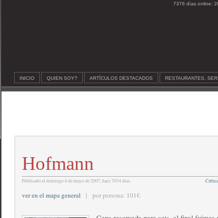
7376 días online: 2
INICIO
QUIEN SOY?
ARTÍCULOS DESTACADOS
RESTAURANTES, SER
Hofmann
Publicado el domingo 6 de mayo de 2007, hace 7034 días.
Crític
ver en el mapa general
| por persona: 101€
Cena reservada para seis, al final fuímos