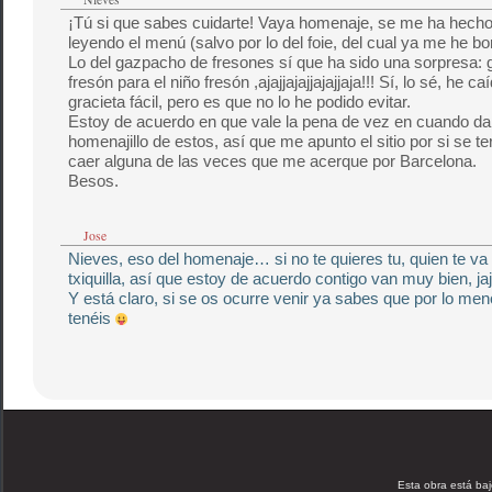
¡Tú si que sabes cuidarte! Vaya homenaje, se me ha hecho
leyendo el menú (salvo por lo del foie, del cual ya me he b
Lo del gazpacho de fresones sí que ha sido una sorpresa:
fresón para el niño fresón ,ajajjajajjajajjaja!!! Sí, lo sé, he ca
gracieta fácil, pero es que no lo he podido evitar.
Estoy de acuerdo en que vale la pena de vez en cuando da
homenajillo de estos, así que me apunto el sitio por si se te
caer alguna de las veces que me acerque por Barcelona.
Besos.
Jose
Nieves, eso del homenaje… si no te quieres tu, quien te va
txiquilla, así que estoy de acuerdo contigo van muy bien, jaj
Y está claro, si se os ocurre venir ya sabes que por lo men
tenéis
Esta obra está ba