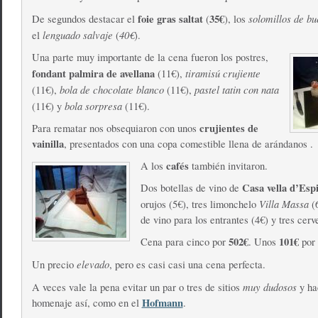
foie gras saltat
35€
solomillos de b
De segundos destacar el
(
), los
lenguado salvaje
40€
el
(
).
Una parte muy importante de la cena fueron los postres,
fondant palmira de avellana
tiramisú crujiente
(11€),
bola de chocolate blanco
pastel tatin con nata
(11€),
(11€),
bola sorpresa
(11€) y
(11€).
crujientes de
Para rematar nos obsequiaron con unos
vainilla
, presentados con una copa comestible llena de arándanos .
cafés
A los
también invitaron.
Casa vella d’Esp
Dos botellas de vino de
Villa Massa
orujos (5€), tres limonchelo
(6
de vino para los entrantes (4€) y tres cerve
502€
101€
Cena para cinco por
. Unos
por 
elevado
Un precio
, pero es casi casi una cena perfecta.
muy dudosos
A veces vale la pena evitar un par o tres de sitios
y ha
Hofmann
homenaje así, como en el
.