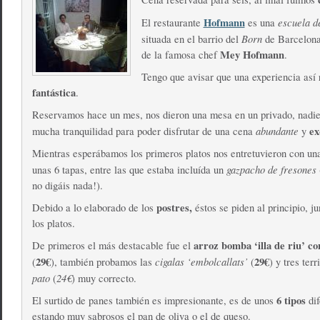
Hofmann
escuela d
El restaurante
es una
Born
situada en el barrio del
de Barcelona
Mey Hofmann
de la famosa chef
.
Tengo que avisar que una experiencia así 
fantástica
.
Reservamos hace un mes, nos dieron una mesa en un privado, nadie
abundante
ex
mucha tranquilidad para poder disfrutar de una cena
y
Mientras esperábamos los primeros platos nos entretuvieron con un
gazpacho de fresones
unas 6 tapas, entre las que estaba incluída un
no digáis nada!).
postres,
Debido a lo elaborado de los
éstos se piden al principio, ju
los platos.
arroz bomba ‘illa de riu’ c
De primeros el más destacable fue el
29€
cigalas ‘embolcallats’
29€
(
), también probamos las
(
) y tres ter
pato
24€
(
) muy correcto.
6 tipos
El surtido de panes también es impresionante, es de unos
dif
estando muy sabrosos el pan de oliva o el de queso.