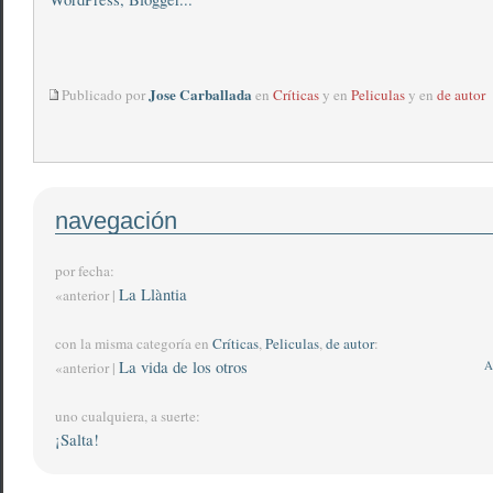
Jose Carballada
Publicado por
en
Críticas
y en
Peliculas
y en
de autor
navegación
por fecha:
La Llàntia
«anterior |
con la misma categoría en
Críticas
,
Peliculas
,
de autor
:
La vida de los otros
A
«anterior |
uno cualquiera, a suerte:
¡Salta!