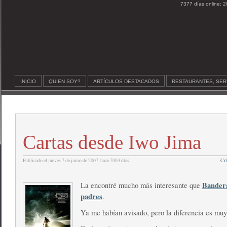
7377 días online: 2
INICIO
QUIEN SOY?
ARTÍCULOS DESTACADOS
RESTAURANTES, SER
Cartas desde Iwo Jima
Publicado el jueves 7 de junio de 2007, hace 7003 días.
Crí
Bandera
La encontré mucho más interesante que
padres
.
Ya me habían avisado, pero la diferencia es mu