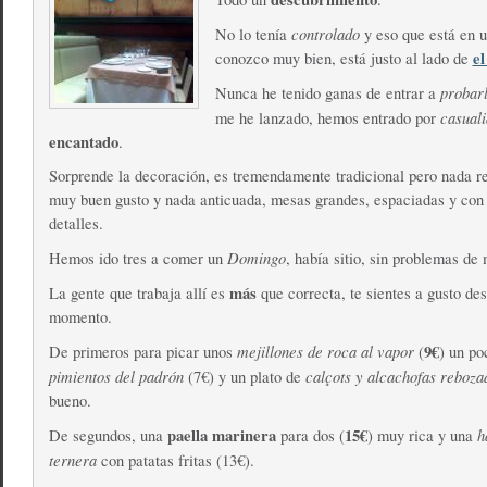
controlado
No lo tenía
y eso que está en u
el
conozco muy bien, está justo al lado de
probar
Nunca he tenido ganas de entrar a
casual
me he lanzado, hemos entrado por
encantado
.
Sorprende la decoración, es tremendamente tradicional pero nada r
muy buen gusto y nada anticuada, mesas grandes, espaciadas y co
detalles.
Domingo
Hemos ido tres a comer un
, había sitio, sin problemas de
más
La gente que trabaja allí es
que correcta, te sientes a gusto de
momento.
mejillones de roca al vapor
9€
De primeros para picar unos
(
) un p
pimientos del padrón
calçots y alcachofas reboza
(7€) y un plato de
bueno.
paella marinera
15€
h
De segundos, una
para dos (
) muy rica y una
ternera
con patatas fritas (13€).