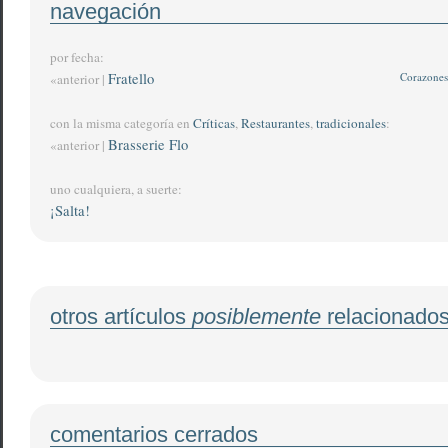
navegación
por fecha:
Fratello
Corazones 
«anterior |
con la misma categoría en
Críticas
,
Restaurantes
,
tradicionales
:
Brasserie Flo
«anterior |
uno cualquiera, a suerte:
¡Salta!
otros artículos
posiblemente
relacionado
comentarios cerrados