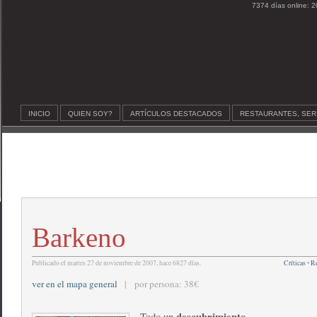
7374 días online: 2
INICIO
QUIEN SOY?
ARTÍCULOS DESTACADOS
RESTAURANTES, SER
Barkeno
Publicado el martes 27 de noviembre de 2007, hace 6827 días.
Críticas
•
Re
ver en el mapa general
| por persona: 38€
descubrimiento
Todo un
.