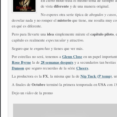
En cierto modo trata el mismo tema de siempre d
diferente
de vista
y de una manera original.
abogados y casos
No esperes otra serie típica de
misterio
desvelar nada y no romper el
que tiene, me resulta muy c
en qué es diferente.
idea
capítulo piloto
Pero para llevarte una
simplemente mírate el
, 
espectacular
capítulo es realmente
y atractivo.
enganchas
Seguro que te
y tienes que ver más.
Glenn Close
Por estrellas no será, tenemos a
en un papel important
Rose Byrne
28 semanas después
la de
y a secundarios tan bestia
Danson
Cheers
que seguro recuerdas de la série
.
FX
Nip Tuck (5ª temp)
La productora es la
, la misma que la de
, u
Octubre
USA
13
A finales de
terminó la primera temporada en
con
vídeo
Dejo un
de la promo