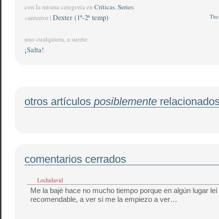
con la misma categoría en
Críticas
,
Series
:
Dexter (1ª-2ª temp)
The 
«anterior |
uno cualquiera, a suerte:
¡Salta!
otros artículos
posiblemente
relacionado
comentarios cerrados
Lochidavid
Me la bajé hace no mucho tiempo porque en algún lugar le
recomendable, a ver si me la empiezo a ver…