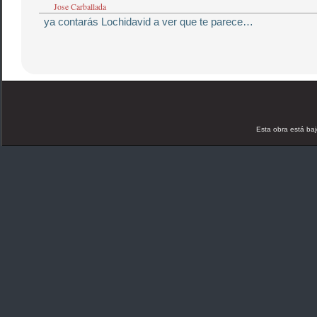
Jose Carballada
ya contarás Lochidavid a ver que te parece…
Esta obra está ba