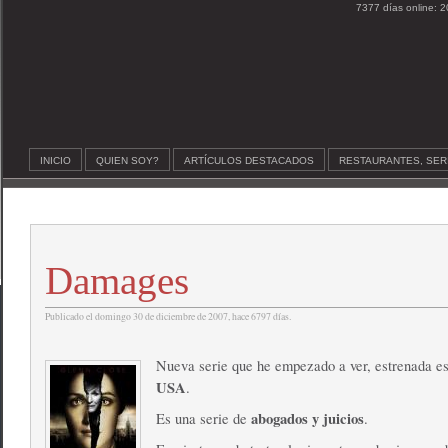
7377 días online: 2
INICIO
QUIEN SOY?
ARTÍCULOS DESTACADOS
RESTAURANTES, SER
Damages
Publicado el domingo 30 de diciembre de 2007, hace 6797 días.
Nueva serie que he empezado a ver, estrenada es
USA
.
abogados y juicios
Es una serie de
.