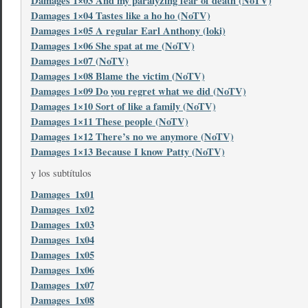
Damages
1×03 And my paralyzing fear of death (NoTV)
Damages
1×04 Tastes like a ho ho (NoTV)
Damages
1×05 A regular Earl Anthony (loki)
Damages
1×06 She spat at me (NoTV)
Damages
1×07 (NoTV)
Damages
1×08 Blame the victim (NoTV)
Damages
1×09 Do you regret what we did (NoTV)
Damages
1×10 Sort of like a family (NoTV)
Damages
1×11 These people (NoTV)
Damages
1×12 There’s no we anymore (NoTV)
Damages
1×13 Because I know Patty (NoTV)
y los subtítulos
Damages_1x01
Damages_1x02
Damages_1x03
Damages_1x04
Damages_1x05
Damages_1x06
Damages_1x07
Damages_1x08