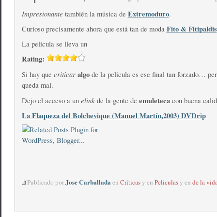
Impresionante
Extremoduro
también la música de
.
Fito & Fitipaldis
Curioso precisamente ahora que está tan de moda
La película se lleva un
Rating:
criticar
algo
Si hay que
de la película es ese final tan forzado… p
queda mal.
elink
emuleteca
Dejo el acceso a un
de la gente de
con buena cali
La Flaqueza del Bolchevique (Manuel Martín,2003) DVDrip
Jose Carballada
Publicado por
en
Críticas
y en
Peliculas
y en
de la vid