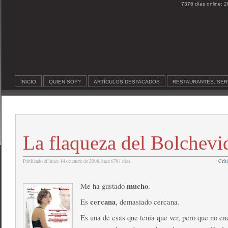
7376 días online: 2
INICIO
QUIEN SOY?
ARTÍCULOS DESTACADOS
RESTAURANTES, SER
La flaqueza del Bolchevi
Publicado el lunes 14 de enero de 2008, hace 6781 días.
Críti
mucho
Me ha gustado
.
cercana
Es
, demasiado cercana.
Es una de esas que tenía que ver, pero que no en