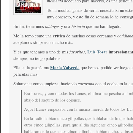
momento
adecuado para hacerlo, es una películ
Tenía muchas ganas de verla, necesitaba un est
muy concreto, y este fin de semana lo he conseg
diálogos
historia
En fin, tiene unos
y una
que me han llegado.
crítica
cotidian
Me la tomo como una
de muchas cosas cercanas y
aceptamos sin pensar mucho más.
favoritos
Luis Tosar
impresionan
Y es que tenemos a uno de mis
,
siempre, no tengo palabras.
María Valverde
Ella es la guapísima
que hemos podido ver luego e
películas más.
caravana
Solamente como empieza, haciendo
con el coche en la au
Era Lunes, y como todos los Lunes, el alma me pesaba ahí m
abajo del saquito de los cojones.
Aquel Lunes empezaba con la misma mierda de todos los Lun
En la radio habían cinco gilipollas que hablaban de lo que ha
otros cinco gilipollas, para que al día siguiente cinco gilipoll
hablaran de lo que estos cinco gilipollas habían dicho…. inso