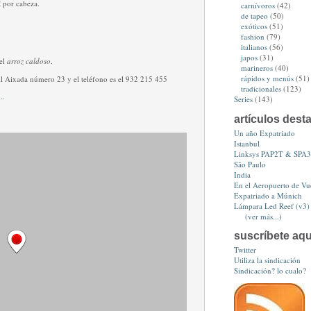
€
por cabeza.
carnívoros
(42)
de tapeo
(50)
exóticos
(51)
fashion
(79)
italianos
(56)
japos
(31)
el
arroz caldoso
.
marineros
(40)
rápidos y menús
(51)
all Aixada número 23 y el teléfono es el 932 215 455
tradicionales
(123)
Series
(143)
artículos dest
Un año Expatriado
Istanbul
Linksys PAP2T & SPA
São Paulo
India
En el Aeropuerto de Vue
Expatriado a Múnich
Lámpara Led Reef (v3)
(ver más...)
suscríbete aqu
Twitter
Utiliza la sindicación
Sindicación? lo cualo?