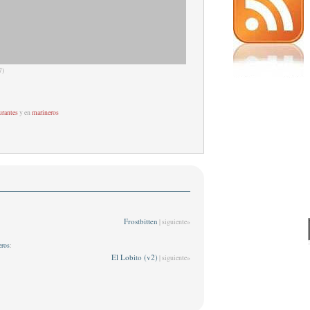
7)
urantes
y en
marineros
Frostbitten
| siguiente»
eros
:
El Lobito (v2)
| siguiente»