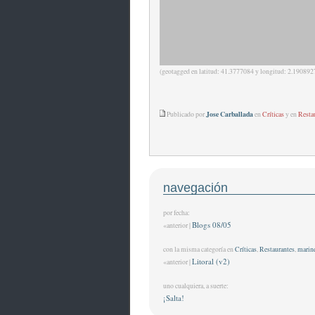
(geotagged en latitud: 41.3777084 y longitud: 2.190892
Jose Carballada
Publicado por
en
Críticas
y en
Resta
navegación
por fecha:
Blogs 08/05
«anterior |
con la misma categoría en
Críticas
,
Restaurantes
,
marin
Litoral (v2)
«anterior |
uno cualquiera, a suerte:
¡Salta!