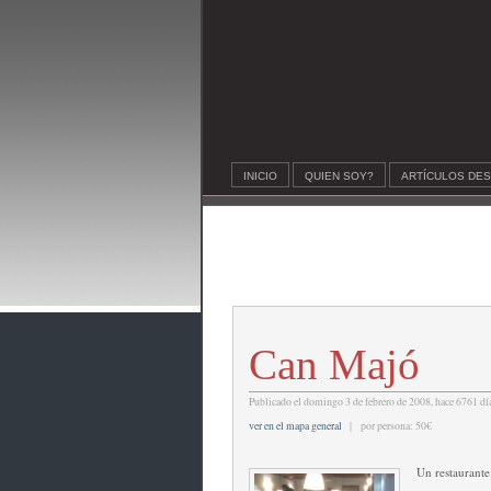
INICIO
QUIEN SOY?
ARTÍCULOS DE
Can Majó
Publicado el domingo 3 de febrero de 2008, hace 6761 día
ver en el mapa general
| por persona: 50€
Un restaurante