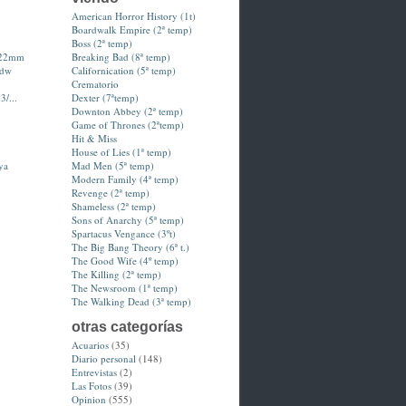
American Horror History (1t)
Boardwalk Empire (2ª temp)
Boss (2ª temp)
-22mm
Breaking Bad (8ª temp)
hdw
Californication (5ª temp)
Crematorio
3/...
Dexter (7ªtemp)
Downton Abbey (2ª temp)
Game of Thrones (2ªtemp)
Hit & Miss
House of Lies (1ª temp)
ya
Mad Men (5ª temp)
Modern Family (4ª temp)
Revenge (2ª temp)
Shameless (2ª temp)
Sons of Anarchy (5ª temp)
Spartacus Vengance (3ºt)
The Big Bang Theory (6ª t.)
The Good Wife (4º temp)
The Killing (2ª temp)
The Newsroom (1ª temp)
The Walking Dead (3ª temp)
otras categorías
Acuarios
(35)
Diario personal
(148)
Entrevistas
(2)
Las Fotos
(39)
Opinion
(555)