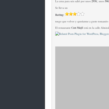
La cena para seis salió por unos
295€
, unos
50
Se lleva un
Rating:
tengo que volver y quedarme a gusto tomando 
El restaurante
Can Majó
está en la calle Almir