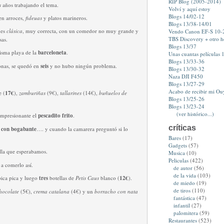
RIP Blog (2005-2014)
s
años trabajando el tema.
Volví y aquí estoy
Blogs 14/02-12
en arroces,
fideuas
y platos marineros.
Blogs 13/38-14/01
 es
clásica
, muy correcta, con un comedor no muy grande y
Vendo Canon EF-S 10
TBS Discovery + otro 
as.
Blogs 13/37
misma playa de la
barceloneta
.
Unas cuantas películas 1
Blogs 13/33-36
onas, se quedó en
seis
y no hubo ningún problema.
Blogs 13/30-32
Naza DJI F450
Blogs 13/27-29
Acabo de recibir mi Ou
 (
17€
),
zamburiñas
(9€),
tallarines
(14€),
buñuelos de
Blogs 13/25-26
Blogs 13/23-24
(ver histórico...)
Impresionante el
pescadito frito
.
críticas
 con bogabante
…. y cuando la camarera preguntó si lo
Bares
(17)
Gadgets
(57)
lla que esperabamos.
Musica
(10)
Peliculas
(422)
 a comerlo así.
de autor
(56)
de la vida
(103)
pica pica y luego
tres
botellas de
Petis Caus
blanco (
12€
).
de miedo
(19)
de tiros
(110)
hocolate
(5€),
crema catalana
(4€) y un
borracho con nata
fantástica
(47)
infantil
(27)
palomitera
(59)
Restaurantes
(523)