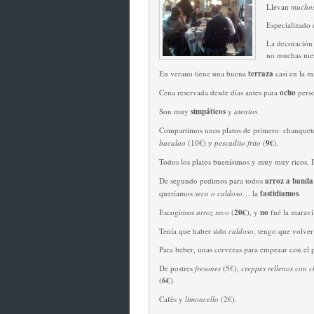
Llevan
mucho
Especializado 
La decoración
no muchas mes
En verano tiene una buena
terraza
casi en la 
Cena reservada desde días antes para
ocho
pers
Son muy
simpáticos
y
atentos
.
Compartimos unos platos de primero: chanquete
bacalao
(10€) y
pescadito frito
(
9€
).
Todos los platos buenísimos y muy muy ricos. 
De segundo pedimos para todos
arroz a banda
queríamos
seco o caldoso
… la
fastidiamos
.
Escogimos
arroz seco
(
20€
), y
no
fué la maravi
Tenía que haber sido
caldoso
, tengo que volver
Para beber, unas cervezas para empezar con el 
De postres
fresones
(5€),
creppes rellenos con c
(
6€
).
Cafés y
limoncello
(2€).