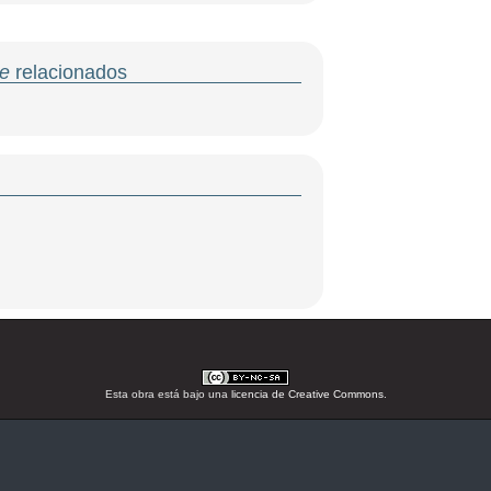
e
relacionados
Esta obra está bajo una
licencia de Creative Commons
.