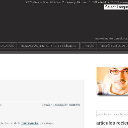
7376 días online: 20 años, 2 meses y 16 días · 1.859
artículos
· 2.753 comen
metroblog de barcelona, c
STACADOS
RESTAURANTES, SERIES Y PELÍCULAS
FOTOS
HISTÓRICO DE AR
s.
Críticas
•
Restaurantes
•
marineros
artículos recie
 del barrio de la
Barceloneta
, un
clásico
.