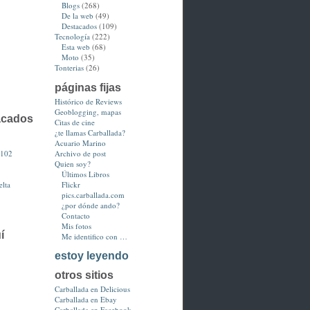
Blogs
(268)
De la web
(49)
Destacados
(109)
Tecnología
(222)
Esta web
(68)
Moto
(35)
Tonterias
(26)
páginas fijas
Histórico de Reviews
Geoblogging, mapas
acados
Citas de cine
¿te llamas Carballada?
Acuario Marino
3102
Archivo de post
Quien soy?
Últimos Libros
lta
Flickr
pics.carballada.com
¿por dónde ando?
Contacto
Mis fotos
í
Me identifico con …
estoy leyendo
otros sitios
Carballada en Delicious
Carballada en Ebay
Carballada en Facebook