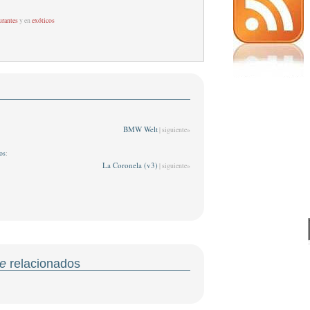
urantes
y en
exóticos
BMW Welt
| siguiente»
os
:
La Coronela (v3)
| siguiente»
e
relacionados