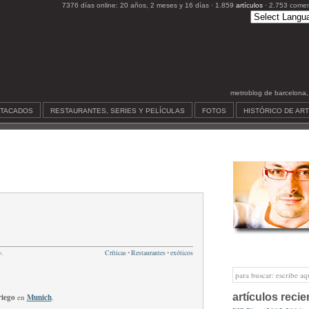
7376 días online: 20 años, 2 meses y 16 días · 1.859
artículos
· 2.753 comen
metroblog de barcelona, c
STACADOS
RESTAURANTES, SERIES Y PELÍCULAS
FOTOS
HISTÓRICO DE AR
s.
Críticas
•
Restaurantes
•
exóticos
artículos recie
iego
en
Munich
.