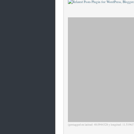
(geotagged en latitud: 48.0944328 y longitud: 11.51963