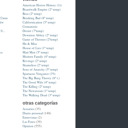
American Horror History (1t)
Boardwalk Empire (2ª temp)
Boss (2ª temp)
-22mm
Breaking Bad (8ª temp)
hdw
Californication (5ª temp)
Crematorio
3/...
Dexter (7ªtemp)
Downton Abbey (2ª temp)
Game of Thrones (2ªtemp)
Hit & Miss
House of Lies (1ª temp)
ya
Mad Men (5ª temp)
Modern Family (4ª temp)
Revenge (2ª temp)
Shameless (2ª temp)
Sons of Anarchy (5ª temp)
Spartacus Vengance (3ºt)
The Big Bang Theory (6ª t.)
The Good Wife (4º temp)
The Killing (2ª temp)
The Newsroom (1ª temp)
The Walking Dead (3ª temp)
otras categorías
Acuarios
(35)
Diario personal
(148)
Entrevistas
(2)
Las Fotos
(39)
Opinion
(555)