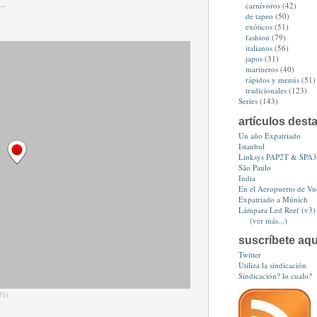
carnívoros
(42)
de tapeo
(50)
exóticos
(51)
fashion
(79)
italianos
(56)
japos
(31)
marineros
(40)
rápidos y menús
(51)
tradicionales
(123)
Series
(143)
artículos dest
Un año Expatriado
Istanbul
Linksys PAP2T & SPA
São Paulo
India
En el Aeropuerto de Vue
Expatriado a Múnich
Lámpara Led Reef (v3)
(ver más...)
suscríbete aqu
Twitter
Utiliza la sindicación
Sindicación? lo cualo?
71)