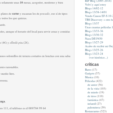
RIP Blog (2005-2014)
on solamente unas
10
mesas, acogedor, moderno y bien
Volví y aquí estoy
Blogs 14/02-12
Blogs 13/38-14/01
 platos de
carne
y escasean los de
pescado
, eso sí de tipos
Vendo Canon EF-S 10
y todos los que quieras.
TBS Discovery + otro 
Blogs 13/37
tarde.
Unas cuantas películas 1
Blogs 13/33-36
udes, aunque el horario del local para servir cenas y comidas
Blogs 13/30-32
Naza DJI F450
Blogs 13/27-29
ia
(4€) y
elliniki pit
a (2€).
Acabo de recibir mi Ou
Blogs 13/25-26
Blogs 13/23-24
 unos solomillos de ternera cortados en lonchas con una salsa
(ver histórico...)
críticas
ntes razonables.
Bares
(17)
Gadgets
(57)
e medio litro.
Musica
(10)
ersona.
Peliculas
(422)
de autor
(56)
de la vida
(103)
de miedo
(19)
de tiros
(110)
fantástica
(47)
anga
.
infantil
(27)
palomitera
(59)
ro 111, el teléfono es el 089/784 99 64
Restaurantes
(523)