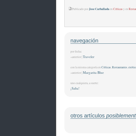
Jose Carballada
Publicado por
en
Críticas
y en
Resta
navegación
por fecha:
Traveler
«anterior |
con la misma categoría en
Críticas
,
Restaurantes
,
exótic
Margarita Blue
«anterior |
uno cualquiera, a suerte:
¡Salta!
otros artículos
posiblement