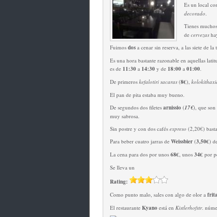
Es un local c
decorado
.
Tienes muchos
de
cervezas
ha
Fuimos
dos
a cenar sin reserva, a las siete de la 
Es una hora bastante razonable en aquellas latit
es de
11:30
a
14:30
y de
18:00
a
01:00
.
De primeros
kefalotiri sacaras
(
8€
),
kolokithax
El pan de pita estaba muy bueno.
De segundos dos filetes
arnissio
(
17€
), que son
muy sabrosa.
Sin postre y con dos cafés
expreso
(2,20€) basta
Para beber cuatro jarras de
Weissbier
(
3,50€
) d
La cena para dos por unos
68€
, unos
34€
por p
Se lleva un
Rating:
Como punto malo, sales con algo de olor a
frit
El restaurante
Kyano
está en
Kistlerhofstr
. núme