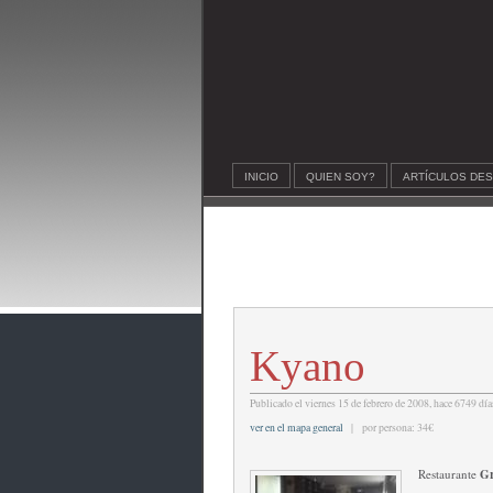
INICIO
QUIEN SOY?
ARTÍCULOS DE
Kyano
Publicado el viernes 15 de febrero de 2008, hace 6749 día
ver en el mapa general
| por persona: 34€
Restaurante
Gr