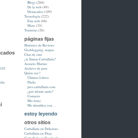
Blogs
(268)
De la web
(49)
Destacados
(109)
Tecnología
(222)
Esta web
(68)
Moto
(35)
Tonterias
(26)
páginas fijas
Histórico de Reviews
Geoblogging, mapas
acados
Citas de cine
¿te llamas Carballada?
Acuario Marino
3102
Archivo de post
Quien soy?
Últimos Libros
lta
Flickr
pics.carballada.com
¿por dónde ando?
Contacto
Mis fotos
í
Me identifico con …
estoy leyendo
otros sitios
Carballada en Delicious
Carballada en Ebay
Carballada en Facebook