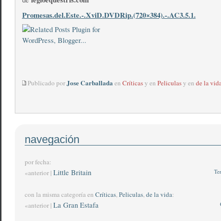
Promesas.del.Este.-.XviD.DVDRip.(720×384).-.AC3.5.1.
Jose Carballada
Publicado por
en
Críticas
y en
Peliculas
y en
de la vid
navegación
por fecha:
Little Britain
Te
«anterior |
con la misma categoría en
Críticas
,
Peliculas
,
de la vida
:
La Gran Estafa
«anterior |