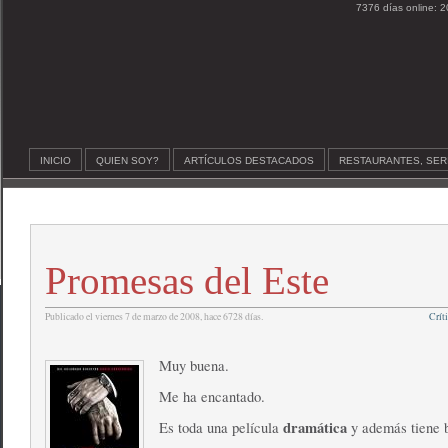
7376 días online: 2
INICIO
QUIEN SOY?
ARTÍCULOS DESTACADOS
RESTAURANTES, SER
Promesas del Este
Publicado el viernes 7 de marzo de 2008, hace 6728 días.
Críti
Muy buena.
Me ha encantado.
dramática
Es toda una película
y además tiene 