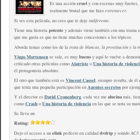
cruel
Es una acción
y con escenas muy fuertes,
estremecer
realmente brutal que me hizo
.
indiferente
Si ves esta película, no creo que te deje
.
potente
Tiene una historia
y además viene también con una trama e
que me gusta es que no tiene muchas concesiones a los tópicos.
trata de blancas, la prostitución y la 
Aborda temas como los de la
Viggo Mortensen
bueno
se sale, es muy
y aquí lo vuelve a demostr
Alatriste
Una historia de violenci
criticado otras películas como
o
él protagonista absoluto.
Vincent Cassel
El otro que también está es
, siempre resulta, de él
Agentes secretos
que tenía una pequeña participación en
por ejemp
David Cronenberg
alucina
Y el director es
, cada vez me
más, tien
Crash
Una historia de violencia
como
o
en las que se nota su man
Se lleva un
Rating:
elink
dvdrip
AC3 
Dejo el acceso a un
perfecto en calidad
y sonido
legioequestris.com
de