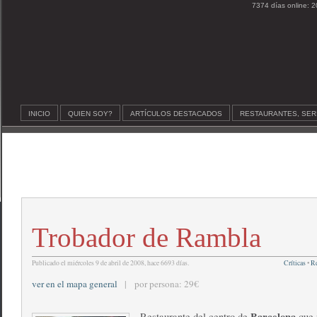
7374 días online: 2
INICIO
QUIEN SOY?
ARTÍCULOS DESTACADOS
RESTAURANTES, SER
Trobador de Rambla
Publicado el miércoles 9 de abril de 2008, hace 6693 días.
Críticas
•
Re
ver en el mapa general
| por persona: 29€
Barcelona
Restaurante del centro de
que 