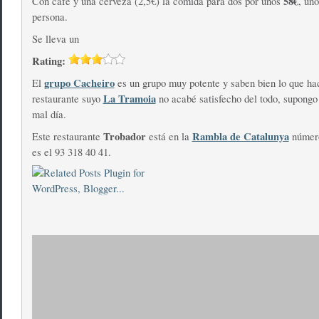
58€
Con café y una cerveza (2,5€) la comida para dos por unos
, un
persona.
Se lleva un
Rating:
grupo Cacheiro
El
es un grupo muy potente y saben bien lo que hac
La Tramoia
restaurante suyo
no acabé satisfecho del todo, supongo
mal día.
Trobador
Rambla de Catalunya
Este restaurante
está en la
número
es el 93 318 40 41.