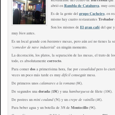
Rambla de Catalunya
abrió en
, muy cer
grupo Cacheiro
Es de la gente del
, en re
Trobador
mismo hay cuatro restaurantes
El gran café
Son los mismos de
del que y
bien
muy
antes.
bastantes
Es un local grande con
mesas, pero aún así no tienes la s
‘comedor de nave industrial
‘ en ningún momento.
La decoración, los platos, la separación de las mesas, el trato de l
correcto
todo, es absolutamente
.
dos
casualidad
Para comer
a primerísima hora, fue por
pero lo cier
difícil
veces un poco más tarde es muy
conseguir mesa.
calamares a la romana
De primeros unos
(8€).
dorada
15€
hamburguesa
De segundos una
(
) y una
de filete (10€).
mini couland
crepe de vainilla
De postres un
(5€) y un
(4€).
Montecillo
Para beber agua y un botella de 3/8 de
(9€).