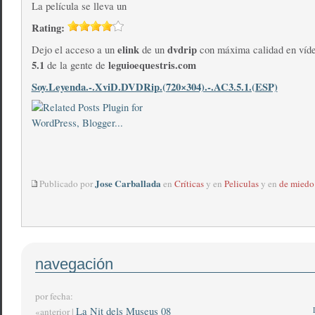
La película se lleva un
Rating:
elink
dvdrip
Dejo el acceso a un
de un
con máxima calidad en víd
5.1
leguioequestris.com
de la gente de
Soy.Leyenda.-.XviD.DVDRip.(720×304).-.AC3.5.1.(ESP)
Jose Carballada
Publicado por
en
Críticas
y en
Peliculas
y en
de miedo
navegación
por fecha:
La Nit dels Museus 08
«anterior |