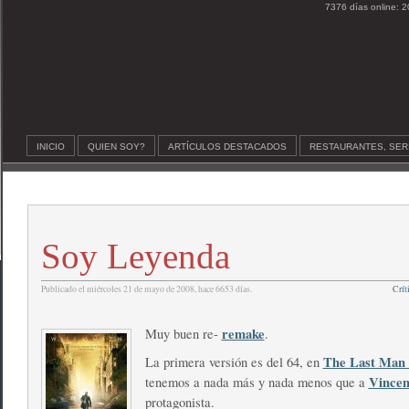
7376 días online: 2
INICIO
QUIEN SOY?
ARTÍCULOS DESTACADOS
RESTAURANTES, SER
Soy Leyenda
Publicado el miércoles 21 de mayo de 2008, hace 6653 días.
Crít
remake
Muy buen re-
.
The Last Man 
La primera versión es del 64, en
Vincen
tenemos a nada más y nada menos que a
protagonista.