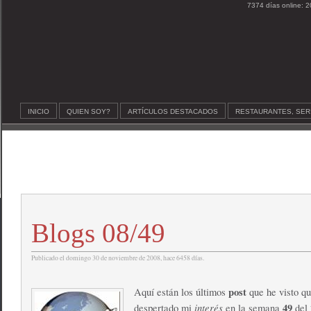
7374 días online: 2
INICIO
QUIEN SOY?
ARTÍCULOS DESTACADOS
RESTAURANTES, SER
Blogs 08/49
Publicado el domingo 30 de noviembre de 2008, hace 6458 días.
post
Aquí están los últimos
que he visto q
interés
49
despertado mi
en la semana
del