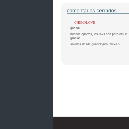
comentarios cerrados
CHEKOLOVE
que tal!!
buenos aportes, los links son para emule, y
gracias.
saludos desde guadalajara, mexico