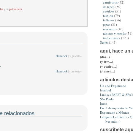
carnívoros
(42)
de tapeo
(50)
las
y en
palomitera
exóticos
(51)
fashion
(79)
italianos
(56)
japos
(31)
marineros
(40)
rápidos y menús
(51)
tradicionales
(123)
Series
(143)
aquí, hace un a
Hancock
| siguiente»
(dos...)
(y tres...)
(y cuatro...)
a
:
(y cinco...)
Hancock
| siguiente»
artículos dest
Un año Expatriado
Istanbul
Linksys PAP2T & SPA
São Paulo
India
En el Aeropuerto de Vue
Expatriado a Múnich
e
relacionados
Lámpara Led Reef (v3)
(ver más...)
suscríbete aqu