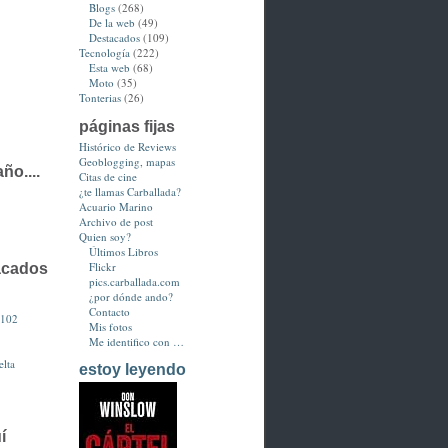
Blogs
(268)
De la web
(49)
Destacados
(109)
Tecnología
(222)
Esta web
(68)
Moto
(35)
Tonterias
(26)
páginas fijas
Histórico de Reviews
Geoblogging, mapas
ño....
Citas de cine
¿te llamas Carballada?
Acuario Marino
Archivo de post
Quien soy?
Últimos Libros
Flickr
acados
pics.carballada.com
¿por dónde ando?
Contacto
3102
Mis fotos
Me identifico con …
lta
estoy leyendo
í