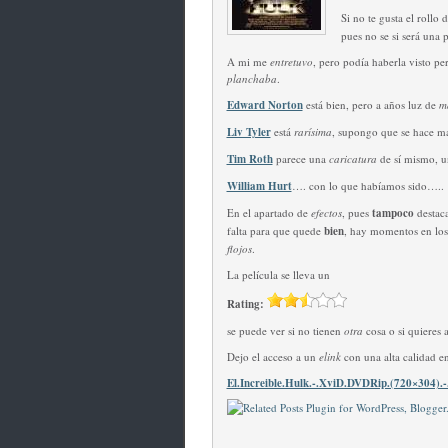
Si no te gusta el rollo 
pues no se si será una p
A mi me
entretuvo
, pero podía haberla visto pe
planchaba
.
Edward Norton
está bien, pero a años luz de
m
Liv Tyler
está
rarísima
, supongo que se hace m
Tim Roth
parece una
caricatura
de sí mismo, u
William Hurt
…. con lo que habíamos sido…..
En el apartado de
efectos
, pues
tampoco
destac
falta para que quede
bien
, hay momentos en lo
flojos
.
La película se lleva un
Rating:
se puede ver si no tienen
otra
cosa o si quieres 
Dejo el acceso a un
elink
con una alta calidad 
El.Increible.Hulk.-.XviD.DVDRip.(720×304).-