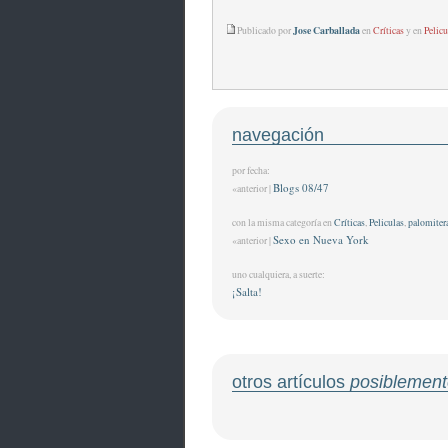
Jose Carballada
Publicado por
en
Críticas
y en
Pelicu
navegación
por fecha:
Blogs 08/47
«anterior |
con la misma categoría en
Críticas
,
Peliculas
,
palomiter
Sexo en Nueva York
«anterior |
uno cualquiera, a suerte:
¡Salta!
otros artículos
posiblement