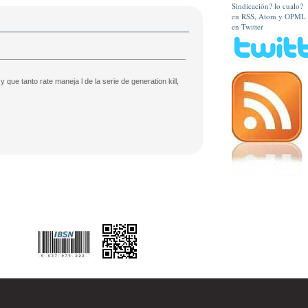
Sindicación? lo cualo?
en RSS, Atom y OPML
en Twitter
 que tanto rate maneja l de la serie de generation kill,