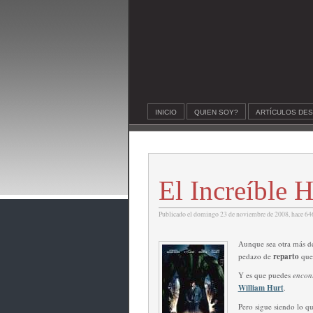
INICIO
QUIEN SOY?
ARTÍCULOS DE
El Increíble 
Publicado el domingo 23 de noviembre de 2008, hace 646
Aunque sea otra más d
pedazo de
reparto
que
Y es que puedes
encon
William Hurt
.
Pero sigue siendo lo qu