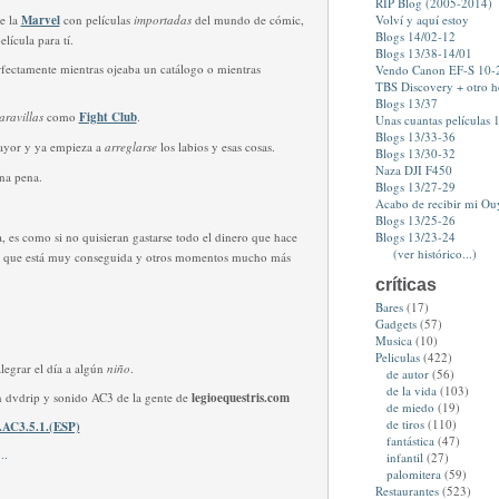
RIP Blog (2005-2014)
de la
Marvel
con películas
importadas
del mundo de cómic,
Volví y aquí estoy
Blogs 14/02-12
elícula para tí.
Blogs 13/38-14/01
rfectamente mientras ojeaba un catálogo o mientras
Vendo Canon EF-S 10
TBS Discovery + otro 
Blogs 13/37
aravillas
como
Fight Club
.
Unas cuantas películas 1
Blogs 13/33-36
ayor y ya empieza a
arreglarse
los labios y esas cosas.
Blogs 13/30-32
Naza DJI F450
na pena.
Blogs 13/27-29
Acabo de recibir mi Ou
Blogs 13/25-26
a, es como si no quisieran gastarse todo el dinero que hace
Blogs 13/23-24
(ver histórico...)
s que está muy conseguida y otros momentos mucho más
críticas
Bares
(17)
Gadgets
(57)
Musica
(10)
Peliculas
(422)
alegrar el día a algún
niño
.
de autor
(56)
de la vida
(103)
en dvdrip y sonido AC3 de la gente de
legioequestris.com
de miedo
(19)
de tiros
(110)
.AC3.5.1.(ESP)
fantástica
(47)
infantil
(27)
palomitera
(59)
Restaurantes
(523)