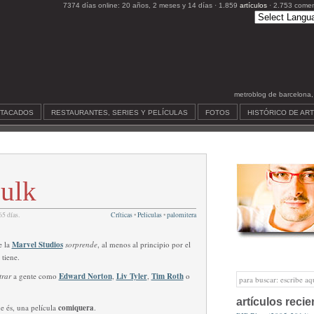
7374 días online: 20 años, 2 meses y 14 días · 1.859
artículos
· 2.753 comen
metroblog de barcelona, c
STACADOS
RESTAURANTES, SERIES Y PELÍCULAS
FOTOS
HISTÓRICO DE AR
Hulk
5 días.
Críticas
•
Peliculas
•
palomitera
e la
Marvel Studios
sorprende
, al menos al principio por el
 tiene.
trar
a gente como
Edward Norton
,
Liv Tyler
,
Tim Roth
o
artículos recie
e és, una película
comiquera
.