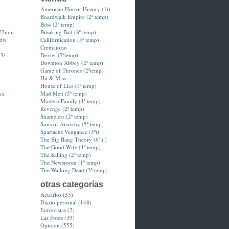
American Horror History (1t)
Boardwalk Empire (2ª temp)
Boss (2ª temp)
-22mm
Breaking Bad (8ª temp)
hdw
Californication (5ª temp)
Crematorio
3/...
Dexter (7ªtemp)
Downton Abbey (2ª temp)
Game of Thrones (2ªtemp)
Hit & Miss
House of Lies (1ª temp)
ya
Mad Men (5ª temp)
Modern Family (4ª temp)
Revenge (2ª temp)
Shameless (2ª temp)
Sons of Anarchy (5ª temp)
Spartacus Vengance (3ºt)
The Big Bang Theory (6ª t.)
The Good Wife (4º temp)
The Killing (2ª temp)
The Newsroom (1ª temp)
The Walking Dead (3ª temp)
otras categorías
Acuarios
(35)
Diario personal
(148)
Entrevistas
(2)
Las Fotos
(39)
Opinion
(555)