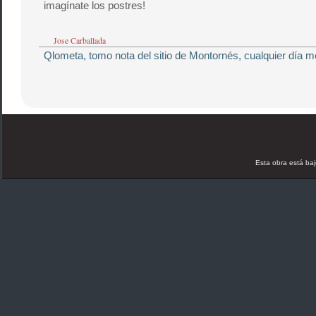
imagínate los postres!
Jose Carballada
Qlometa, tomo nota del sitio de Montornés, cualquier día m
Esta obra está ba