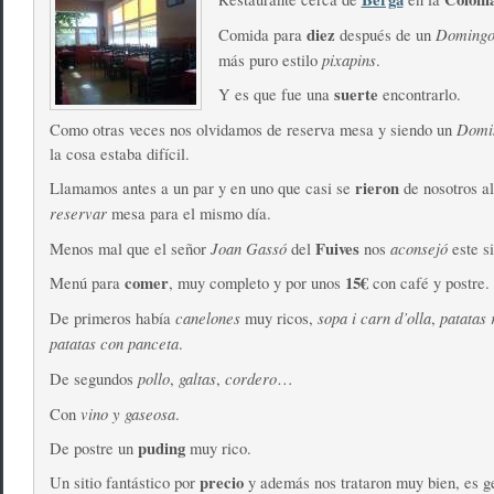
diez
Doming
Comida para
después de un
pixapins
más puro estilo
.
suerte
Y es que fue una
encontrarlo.
Domi
Como otras veces nos olvidamos de reserva mesa y siendo un
la cosa estaba difícil.
rieron
Llamamos antes a un par y en uno que casi se
de nosotros al
reservar
mesa para el mismo día.
Joan Gassó
Fuives
aconsejó
Menos mal que el señor
del
nos
este si
comer
15€
Menú para
, muy completo y por unos
con café y postre.
canelones
sopa i carn d’olla
patatas 
De primeros había
muy ricos,
,
patatas con panceta
.
pollo
galtas
cordero
De segundos
,
,
…
vino y gaseosa
Con
.
puding
De postre un
muy rico.
precio
Un sitio fantástico por
y además nos trataron muy bien, es g