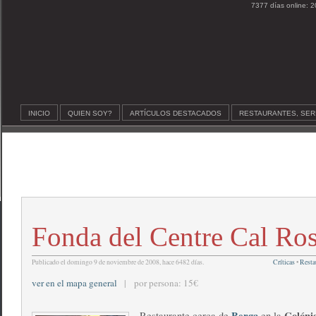
7377 días online: 2
INICIO
QUIEN SOY?
ARTÍCULOS DESTACADOS
RESTAURANTES, SER
Fonda del Centre Cal Ros
Publicado el domingo 9 de noviembre de 2008, hace 6482 días.
Críticas
•
Resta
ver en el mapa general
| por persona: 15€
Berga
Colóni
Restaurante cerca de
en la