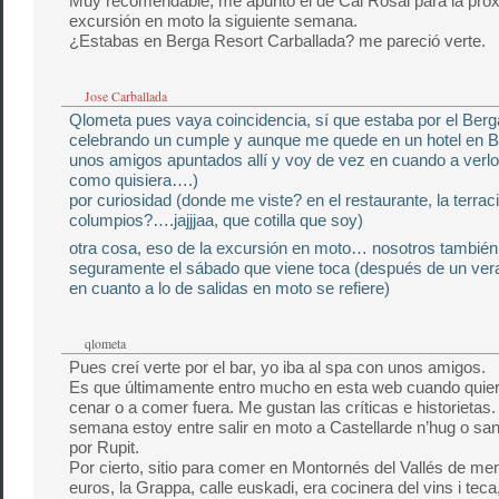
Muy recomendable, me apunto el de Cal Rosal para la pró
excursión en moto la siguiente semana.
¿Estabas en Berga Resort Carballada? me pareció verte.
Jose Carballada
Qlometa pues vaya coincidencia, sí que estaba por el Ber
celebrando un cumple y aunque me quede en un hotel en B
unos amigos apuntados allí y voy de vez en cuando a verlo
como quisiera….)
por curiosidad (donde me viste? en el restaurante, la terracit
columpios?….jajjjaa, que cotilla que soy)
otra cosa, eso de la excursión en moto… nosotros tambié
seguramente el sábado que viene toca (después de un ver
en cuanto a lo de salidas en moto se refiere)
qlometa
Pues creí verte por el bar, yo iba al spa con unos amigos.
Es que últimamente entro mucho en esta web cuando quiero
cenar o a comer fuera. Me gustan las críticas e historietas. 
semana estoy entre salir en moto a Castellarde n’hug o sant
por Rupit.
Por cierto, sitio para comer en Montornés del Vallés de me
euros, la Grappa, calle euskadi, era cocinera del vins i teca