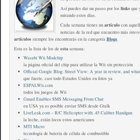
links
Así puedes dar un paseo por los
que y
mirando estos días.
artículo
Cada semana tienes un
con aquell
inter
noticias de la red que encuentro más
artículos
Blogs
siempre los encontrarás en la categoría
.
esta
Esta es la lista de los de
semana:
Wasabi Wii Modchip
la página oficial del chip para utilizar la Wii sin protección
Official Google Blog: Street View: A year in review, and wha
que fuerte, casi todo Estados Unidos en fotos ya
ESPALWii.com
todos los juegos de Wii
Gmail Enables SMS Messaging From Chat
en USA ya es posible enviar SMS desde Gtalk
LiveLeak.com – R/C Helicopter with .45 Caliber Handgun
la leche, están locos estos americanos
MTI Micro
tecnología de batería de célula de combustible