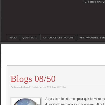
7374 días online: 2
INICIO
QUIEN SOY?
ARTÍCULOS DESTACADOS
RESTAURANTES, SER
Blogs 08/50
Publicado el sábado 13 de diciembre de 2008, hace 6445 días.
post
Aquí están los últimos
que he visto q
interés
50
despertado mi
en la semana
del