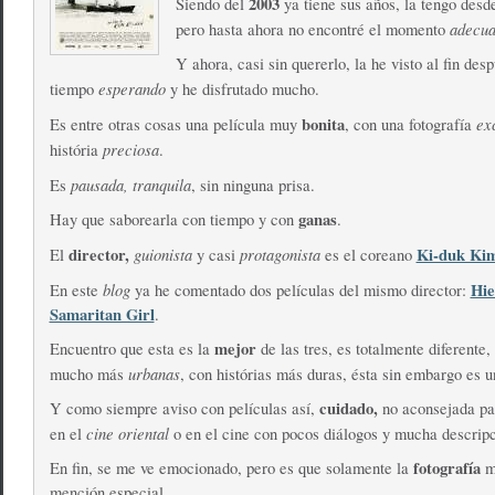
2003
Siendo del
ya tiene sus años, la tengo des
adecu
pero hasta ahora no encontré el momento
Y ahora, casi sin quererlo, la he visto al fin des
esperando
tiempo
y he disfrutado mucho.
bonita
ex
Es entre otras cosas una película muy
, con una fotografía
preciosa
história
.
pausada, tranquila
Es
, sin ninguna prisa.
ganas
Hay que saborearla con tiempo y con
.
director,
guionista
protagonista
Ki-duk Ki
El
y casi
es el coreano
blog
Hie
En este
ya he comentado dos películas del mismo director:
Samaritan Girl
.
mejor
Encuentro que esta es la
de las tres, es totalmente diferente,
urbanas
mucho más
, con histórias más duras, ésta sin embargo es 
cuidado,
Y como siempre aviso con películas así,
no aconsejada p
cine oriental
en el
o en el cine con pocos diálogos y mucha descripc
fotografía
En fin, se me ve emocionado, pero es que solamente la
m
mención especial.