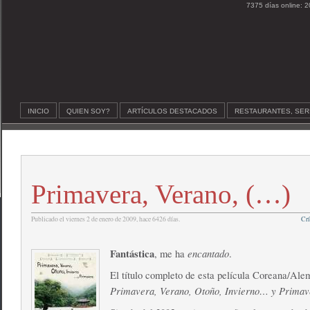
7375 días online: 2
INICIO
QUIEN SOY?
ARTÍCULOS DESTACADOS
RESTAURANTES, SER
Primavera, Verano, (…)
Publicado el viernes 2 de enero de 2009, hace 6426 días.
Crí
Fantástica
encantado
, me ha
.
El título completo de esta película Coreana/Ale
Primavera, Verano, Otoño, Invierno… y Primav