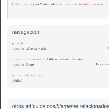
Jose Carballada
Publicado por
en
Críticas
y en
Peliculas
y en
de autor
navegación
por fecha:
xCache y más
Bl
«anterior |
con la misma categoría en
Críticas
,
Peliculas
,
de autor
:
Elegy
Escondidos
«anterior |
uno cualquiera, a suerte:
¡Salta!
otros artículos
posiblemente
relacionado