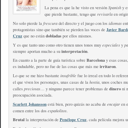
Spanish
La pena es que la he visto en versión
y e
revisarla
que pierde bastante, tengo que
en origin
frescura
idiomas
No solo pierde la
del directo y el juego con los
ent
Javier Bar
protagonistas sino que también se pierden las voces de
Cruz
dobladas
que no están
por ellos mismos.
especiales
pa
Y es que tanto uno como otro tienen unos tonos muy
y
interpretación
siempre aportan mucho a su
.
Barcelona
En cuanto a la parte de guía turística sobre
y esas cosas,
irritaron
es indudable, pero no fue de las cosas que más me
.
insufrible
Lo que se me hizo bastante
fue lo irreal en todo lo refere
hostia
el que viven los personajes, unas casas de la
, unos coches mu
preciosas
dinero
calles
… y ninguno parece tener problemas de
ni 
preocupación asociada.
Scarlett Johansson
encajar
está bien, pero quizás no acaba de
en e
españolitos
comen entre los dos
.
Brutal
Penélope Cruz
la interpretación de
, cada película mejora u