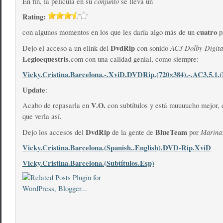
conjunto
En fin, la película en su
se lleva un
Rating:
cuatro
con algunos momentos en los que les daría algo más de un
p
DvdRip
AC3 Dolby Digita
Dejo el acceso a un elink del
con sonido
Legioequestris
.com con una calidad genial, como siempre:
Vicky.Cristina.Barcelona.-.XviD.DVDRip.(720×384).-.AC3.5.1.
Update
:
V.O.
Acabo de repasarla en
con subtítulos y está muuuucho mejor, 
que verla así.
DvdRip
BlueTeam
Marina
Dejo los accesos del
de la gente de
por
Vicky.Cristina.Barcelona.(Spanish..English).DVD-Rip.XviD
Vicky.Cristina.Barcelona.(Subtítulos.Esp)