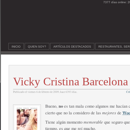
7377 días online: 2
INICIO
QUIEN SOY?
ARTÍCULOS DESTACADOS
RESTAURANTES, SER
Vicky Cristina Barcelona
Publicado el viernes 6 de febrero de 2009, hace 6393 días.
Crí
no
Bueno,
es tan mala como algunos me hacían c
mejores
Woo
cierto que no la considero de las
de
memorable
Tiene algún momento
que seguro que
tiempo, es que me reí mucho.