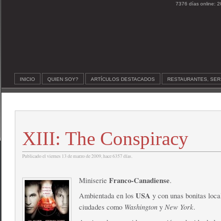
7376 días online: 2
INICIO
QUIEN SOY?
ARTÍCULOS DESTACADOS
RESTAURANTES, SER
XIII: The Conspiracy
Publicado el viernes 13 de marzo de 2009, hace 6357 días.
Franco-Canadiense
Miniserie
.
USA
Ambientada en los
y con unas bonitas loca
Washington
New York
ciudades como
y
.