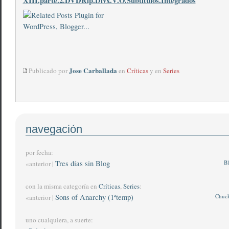
XIII.parte.2.DVDRip.Divx.V.O.Subtitulos.Integrados
Jose Carballada
Publicado por
en
Críticas
y en
Series
navegación
por fecha:
Tres días sin Blog
Bl
«anterior |
con la misma categoría en
Críticas
,
Series
:
Sons of Anarchy (1ªtemp)
Chuck
«anterior |
uno cualquiera, a suerte: