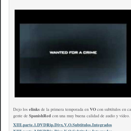
elinks
VO
Dejo los
de la primera temporada en
con subtítulos en ca
SpanishRed
gente de
con una muy buena calidad de audio y vídeo.
XIII.parte.1.DVDRip.Divx.V.O.Subtitulos.Integrados