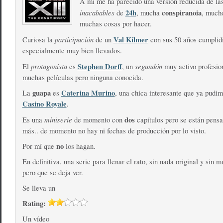
A mi me ha parecido una versión reducida de la
inacabables
24h
conspiranoia
de
, mucha
, much
muchas cosas por hacer.
participación
Val Kilmer
Curiosa la
de un
con sus 50 años cumplidi
especialmente muy bien llevados.
protagonista
Stephen Dorff
segundón
El
es
, un
muy activo profesio
muchas películas pero ninguna conocida.
guapa
Caterina Murino
La
es
, una chica interesante que ya pudim
Casino Royale
.
miniserie
dos
Es una
de momento con
capítulos pero se están pens
más.. de momento no hay ni fechas de producción por lo visto.
no
Por mí que
los hagan.
En definitiva, una serie para llenar el rato, sin nada original y sin 
pero que se deja ver.
Se lleva un
Rating:
Un vídeo