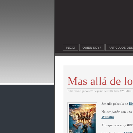
INICIO
QUIEN SOY?
ARTÍCULOS DE
Mas allá de l
Publicado el jueves 25 de junio de 2009, hace 6251 días.
Sencilla película de
Di
No
confundir
con una 
Williams
.
Y es que son muy
dife
La película con