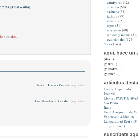
carnívoros
(42)
0p x264][Dual + subs]
de tapeo
(50)
exóticos
(51)
fashion
(79)
italianos
(56)
japos
(31)
marineros
(40)
rápidos y menús
(51)
las
y en
infantil
tradicionales
(123)
Series
(143)
aquí, hace un a
(dos...)
(y tres...)
(y cuatro...)
(y cinco...)
artículos dest
Nuevo Tracker Privado
| siguiente»
Un año Expatriado
Istanbul
Linksys PAP2T & SPA
Los Mundos de Coraline
| siguiente»
São Paulo
India
En el Aeropuerto de Vue
Expatriado a Múnich
Lámpara Led Reef (v3)
(ver más...)
suscríbete aqu