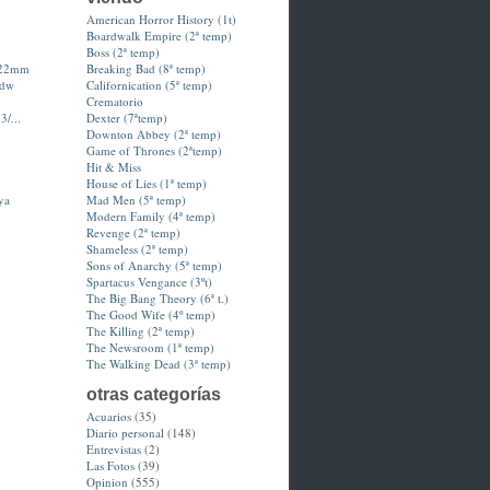
American Horror History (1t)
Boardwalk Empire (2ª temp)
Boss (2ª temp)
-22mm
Breaking Bad (8ª temp)
hdw
Californication (5ª temp)
Crematorio
3/...
Dexter (7ªtemp)
Downton Abbey (2ª temp)
Game of Thrones (2ªtemp)
Hit & Miss
House of Lies (1ª temp)
ya
Mad Men (5ª temp)
Modern Family (4ª temp)
Revenge (2ª temp)
Shameless (2ª temp)
Sons of Anarchy (5ª temp)
Spartacus Vengance (3ºt)
The Big Bang Theory (6ª t.)
The Good Wife (4º temp)
The Killing (2ª temp)
The Newsroom (1ª temp)
The Walking Dead (3ª temp)
otras categorías
Acuarios
(35)
Diario personal
(148)
Entrevistas
(2)
Las Fotos
(39)
Opinion
(555)