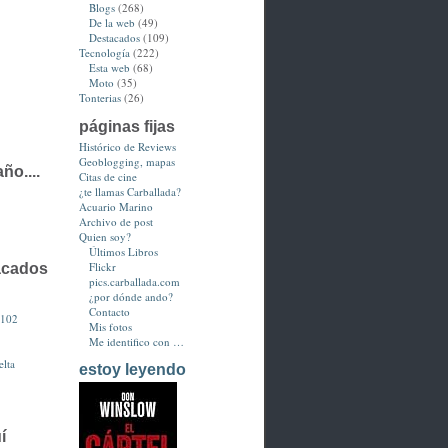
Blogs
(268)
De la web
(49)
Destacados
(109)
Tecnología
(222)
Esta web
(68)
Moto
(35)
Tonterias
(26)
páginas fijas
Histórico de Reviews
Geoblogging, mapas
ño....
Citas de cine
¿te llamas Carballada?
Acuario Marino
Archivo de post
Quien soy?
Últimos Libros
Flickr
acados
pics.carballada.com
¿por dónde ando?
Contacto
3102
Mis fotos
Me identifico con …
lta
estoy leyendo
í