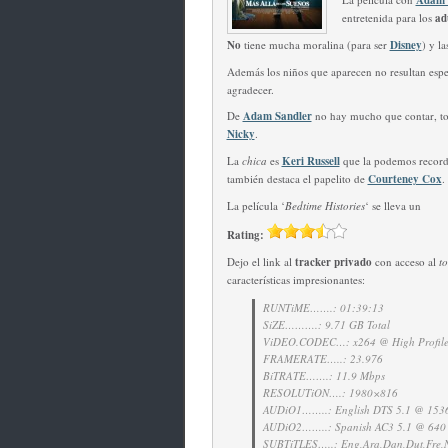
Adam 
entretenida para los
ad
No
tiene mucha moralina (para ser
Disney
) y la
Además los niños que aparecen no resultan esp
agradecer.
De
Adam Sandler
no hay mucho que contar, t
Nicky
.
La
chica
es
Keri Russell
que la podemos recor
también destaca el papelito de
Courteney Cox
.
La película ‘
Bedtime Histories
‘ se lleva un
Rating:
Dejo el link al
tracker privado
con acceso al
t
características impresionantes:
RUNTiME…….: 01:39:13
SiZE……….: 9.71 GB Total
ViDEO.CODEC…: x264 @ High Profile
FRAMERATE…..: 23.976
BiTRATE…….: 11.9 Mbps
RESOLUTiON….: 1980×816
AUDiO1……..: English DTS 5.1 @ 1536
AUDiO2……..: Spanish AC3 5.1 @ 640 
SUBTiTLES…..: Eng,Ara,Dan,Dut,Fre,N