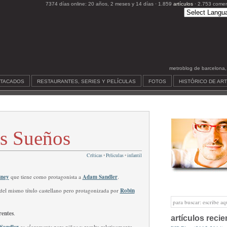
7374 días online: 20 años, 2 meses y 14 días · 1.859
artículos
· 2.753 comen
metroblog de barcelona, c
STACADOS
RESTAURANTES, SERIES Y PELÍCULAS
FOTOS
HISTÓRICO DE AR
os Sueños
Críticas
•
Peliculas
•
infantil
sney
que tiene como protagonista a
Adam Sandler
.
del mismo título castellano pero protagonizada por
Robin
rentes
.
artículos recie
es
claramente
para niños y resulta relativamente