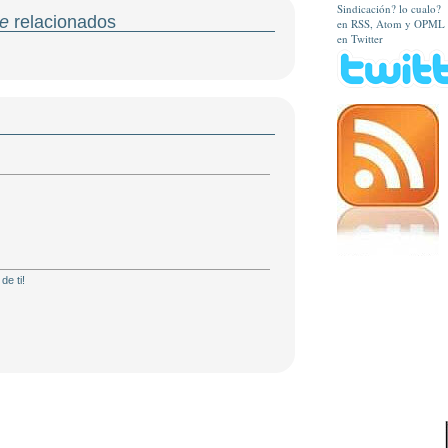
Sindicación? lo cualo?
e
relacionados
en RSS, Atom y OPML
en Twitter
de ti!