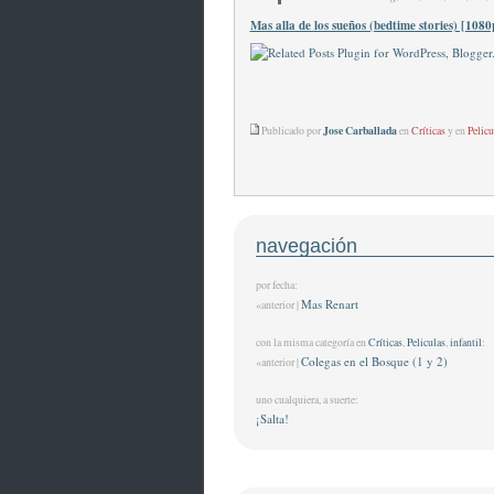
Mas alla de los sueños (bedtime stories) [108
Jose Carballada
Publicado por
en
Críticas
y en
Pelicu
navegación
por fecha:
Mas Renart
«anterior |
con la misma categoría en
Críticas
,
Peliculas
,
infantil
:
Colegas en el Bosque (1 y 2)
«anterior |
uno cualquiera, a suerte:
¡Salta!