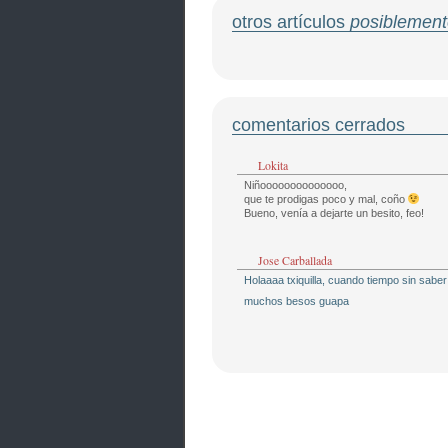
otros artículos
posiblement
comentarios cerrados
Lokita
Niñoooooooooooooo,
que te prodigas poco y mal, coño
Bueno, venía a dejarte un besito, feo!
Jose Carballada
Holaaaa txiquilla, cuando tiempo sin saber 
muchos besos guapa