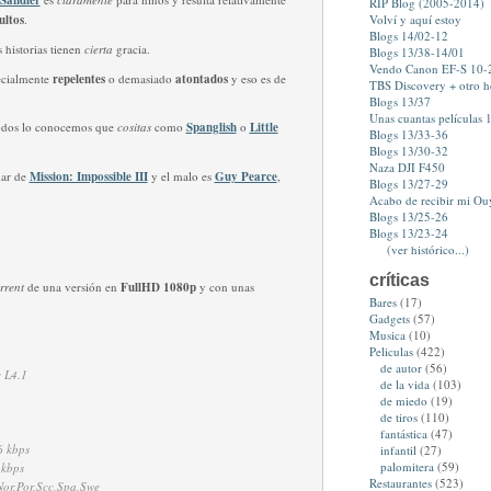
Sandler
RIP Blog (2005-2014)
ultos
.
Volví y aquí estoy
Blogs 14/02-12
s historias tienen
cierta
gracia.
Blogs 13/38-14/01
Vendo Canon EF-S 10
ecialmente
repelentes
o demasiado
atontados
y eso es de
TBS Discovery + otro 
Blogs 13/37
Unas cuantas películas 1
odos lo conocemos que
cositas
como
Spanglish
o
Little
Blogs 13/33-36
Blogs 13/30-32
Naza DJI F450
dar de
Mission: Impossible III
y el malo es
Guy Pearce
,
Blogs 13/27-29
Acabo de recibir mi Ou
Blogs 13/25-26
Blogs 13/23-24
(ver histórico...)
críticas
orrent
de una versión en
FullHD 1080p
y con unas
Bares
(17)
Gadgets
(57)
Musica
(10)
Peliculas
(422)
de autor
(56)
 L4.1
de la vida
(103)
de miedo
(19)
de tiros
(110)
fantástica
(47)
 kbps
infantil
(27)
palomitera
(59)
kbps
Restaurantes
(523)
or,Por,Scc,Spa,Swe