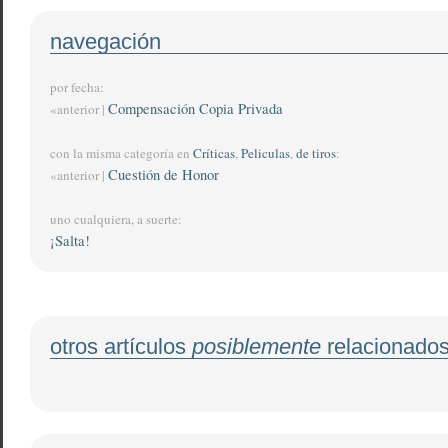
navegación
por fecha:
Compensación Copia Privada
«anterior |
con la misma categoría en
Críticas
,
Peliculas
,
de tiros
:
Cuestión de Honor
«anterior |
uno cualquiera, a suerte:
¡Salta!
otros artículos
posiblemente
relacionado