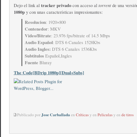
tracker privado
torrent
Dejo el link al
con acceso al
de una versi
1080p
y con unas características impresionantes:
Resolucion
: 1920×800
Contenedor
: MKV
Video/Bitrate
: 23.976 fps/bitrate of 14.5 Mbps
Audio Español
: DTS 6 Canales 1528Kbs
Audio Ingles:
DTS 6 Canales 1536Kbs
Subtitulos
Español,Ingles
Fuente
Bluray
The Code[BDrip 1080p][Dual+Subs]
Jose Carballada
Publicado por
en
Críticas
y en
Peliculas
y en
de tiros