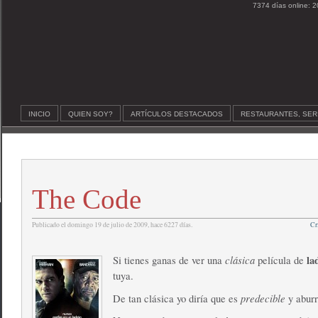
7374 días online: 2
INICIO
QUIEN SOY?
ARTÍCULOS DESTACADOS
RESTAURANTES, SER
The Code
Publicado el domingo 19 de julio de 2009, hace 6227 días.
Cr
clásica
la
Si tienes ganas de ver una
película de
tuya.
predecible
De tan clásica yo diría que es
y aburr