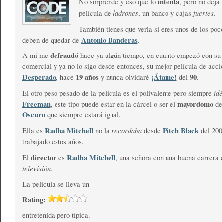
intenta
No sorprende y eso que lo
, pero no deja
ladrones
fuertes
película de
, un banco y cajas
.
También tienes que verla si eres unos de los po
Antonio Banderas
deben de quedar de
.
defraudó
A mí me
hace ya algún tiempo, en cuanto empezó con su
comercial y ya no lo sigo desde entonces, su mejor película de acci
Desperado
19 años
¡Átame!
90
, hace
y nunca olvidaré
del
.
id
El otro peso pesado de la película es el polivalente pero siempre
Freeman
mayordomo
, este tipo puede estar en la cárcel o ser el
d
Oscuro
que siempre estará igual.
Radha Mitchell
recordaba
Pitch Black
Ella es
no la
desde
del 200
trabajado estos años.
director
Radha Mitchell
El
es
, una señora con una buena carrera 
televisión
.
La película se lleva un
Rating:
entretenida pero típica.