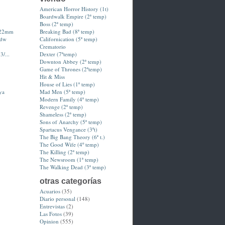
American Horror History (1t)
Boardwalk Empire (2ª temp)
Boss (2ª temp)
-22mm
Breaking Bad (8ª temp)
hdw
Californication (5ª temp)
Crematorio
3/...
Dexter (7ªtemp)
Downton Abbey (2ª temp)
Game of Thrones (2ªtemp)
Hit & Miss
House of Lies (1ª temp)
ya
Mad Men (5ª temp)
Modern Family (4ª temp)
Revenge (2ª temp)
Shameless (2ª temp)
Sons of Anarchy (5ª temp)
Spartacus Vengance (3ºt)
The Big Bang Theory (6ª t.)
The Good Wife (4º temp)
The Killing (2ª temp)
The Newsroom (1ª temp)
The Walking Dead (3ª temp)
otras categorías
Acuarios
(35)
Diario personal
(148)
Entrevistas
(2)
Las Fotos
(39)
Opinion
(555)