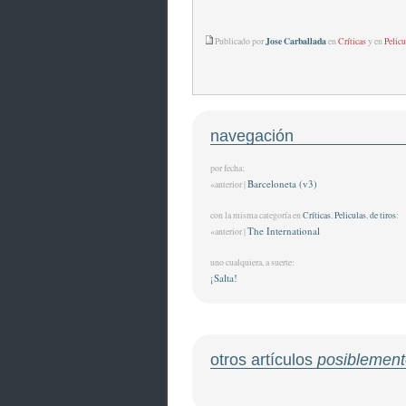
Jose Carballada
Publicado por
en
Críticas
y en
Pelicu
navegación
por fecha:
Barceloneta (v3)
«anterior |
con la misma categoría en
Críticas
,
Peliculas
,
de tiros
:
The International
«anterior |
uno cualquiera, a suerte:
¡Salta!
otros artículos
posiblement