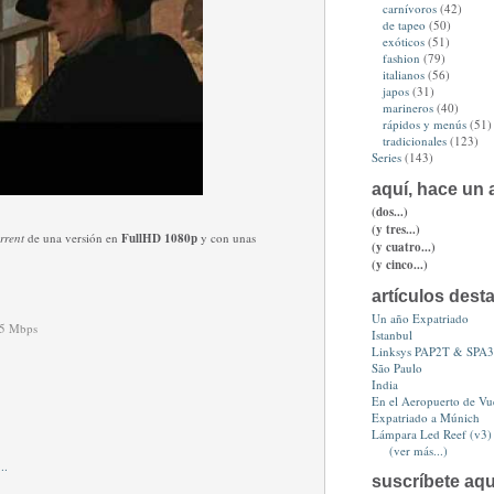
carnívoros
(42)
de tapeo
(50)
exóticos
(51)
fashion
(79)
italianos
(56)
japos
(31)
marineros
(40)
rápidos y menús
(51)
tradicionales
(123)
Series
(143)
aquí, hace un a
(dos...)
(y tres...)
orrent
de una versión en
FullHD 1080p
y con unas
(y cuatro...)
(y cinco...)
artículos dest
Un año Expatriado
4.5 Mbps
Istanbul
Linksys PAP2T & SPA
São Paulo
India
En el Aeropuerto de Vue
Expatriado a Múnich
Lámpara Led Reef (v3)
(ver más...)
suscríbete aqu