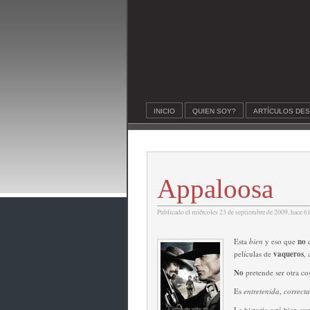
INICIO
QUIEN SOY?
ARTÍCULOS DE
Appaloosa
Publicado el miércoles 23 de septiembre de 2009, hace 61
Esta
bien
y eso que
no
películas de
vaqueros
, 
No
pretende ser otra co
Es
entretenida
,
correct
La historia está bien au