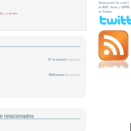
Sindicación? lo cualo?
en RSS, Atom y OPML
en Twitter
las
y en
de tiros
El Acantilado
| siguiente»
Millennium I
| siguiente»
e
relacionados