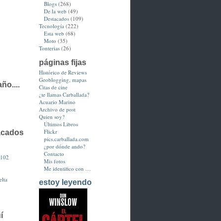
Blogs
(268)
De la web
(49)
Destacados
(109)
Tecnología
(222)
Esta web
(68)
Moto
(35)
Tonterias
(26)
páginas fijas
Histórico de Reviews
Geoblogging, mapas
ño....
Citas de cine
¿te llamas Carballada?
Acuario Marino
Archivo de post
Quien soy?
Últimos Libros
Flickr
acados
pics.carballada.com
¿por dónde ando?
Contacto
3102
Mis fotos
Me identifico con …
lta
estoy leyendo
í