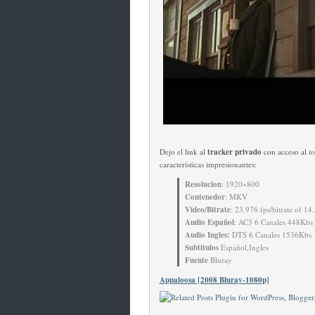
Dejo el link al
tracker privado
con acceso al
t
características impresionantes:
Resolucion
: 1920×800
Contenedor
: MKV
Video/Bitrate
: 23.976 fps/bitrate of 1
Audio Español
: AC3 6 Canales 448Kbs
Audio Ingles:
DTS 6 Canales 1536Kbs
Subtitulos
Español,Ingles
Fuente
Bluray
Appaloosa [2008 Bluray-1080p]