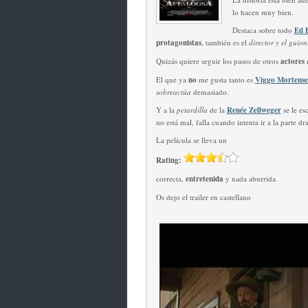
lo hacen muy bien.
Destaca sobre todo
Ed 
protagonistas
, también es el
director y el guioni
Quizás quiere seguir los pasos de otros
actores
El que ya
no
me gusta tanto es
Viggo Mortense
sobreactúa
demasiado.
Y a la
petardilla
de la
Renée Zellweger
se le es
no está mal, falla cuando intenta ir a la parte d
La película se lleva un
Rating:
correcta,
entretenida
y nada aburrida.
Os dejo el trailer en castellano