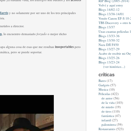
actores
RIP Blog (2005-2014)
Volví y aquí estoy
Blogs 14/02-12
Harris
y no solamente por ser uno de los tres principales
Blogs 13/38-14/01
st
a.
Vendo Canon EF-S 10
TBS Discovery + otro 
metidos a director.
Blogs 13/37
Unas cuantas películas 1
n
, lo encuentro demasiado
forzado
o mejor dicho
Blogs 13/33-36
Blogs 13/30-32
Naza DJI F450
capa alguna cosa de esas que me resultan
insoportables
pero
Blogs 13/27-29
ramática, pero se puede soportar.
Acabo de recibir mi Ou
Blogs 13/25-26
Blogs 13/23-24
(ver histórico...)
críticas
Bares
(17)
Gadgets
(57)
Musica
(10)
Peliculas
(422)
de autor
(56)
de la vida
(103)
de miedo
(19)
de tiros
(110)
fantástica
(47)
infantil
(27)
palomitera
(59)
Restaurantes
(523)