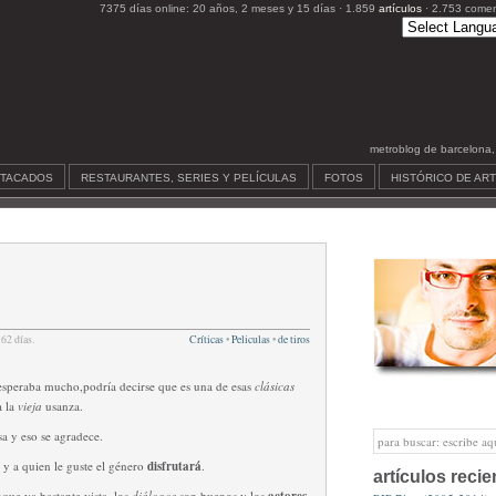
7375 días online: 20 años, 2 meses y 15 días · 1.859
artículos
· 2.753 comen
metroblog de barcelona, c
STACADOS
RESTAURANTES, SERIES Y PELÍCULAS
FOTOS
HISTÓRICO DE AR
62 días.
Críticas
•
Peliculas
•
de tiros
esperaba mucho,podría decirse que es una de esas
clásicas
a la
vieja
usanza.
sa y eso se agradece.
a
y a quien le guste el género
disfrutará
.
artículos recie
nque ya bastante vista, los
diálogos
son buenos y los