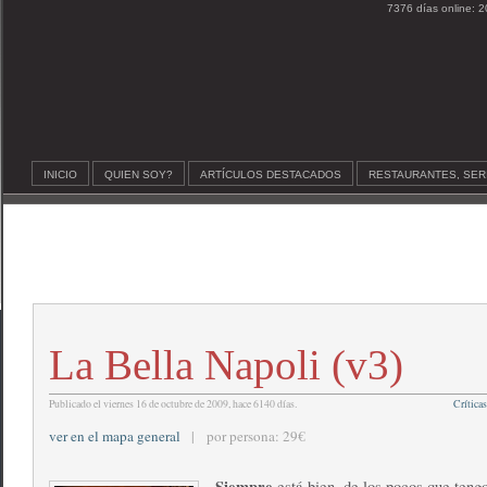
7376 días online: 2
INICIO
QUIEN SOY?
ARTÍCULOS DESTACADOS
RESTAURANTES, SER
La Bella Napoli (v3)
Publicado el viernes 16 de octubre de 2009, hace 6140 días.
Críticas
ver en el mapa general
| por persona: 29€
Siempre
está bien, de los pocos que teng