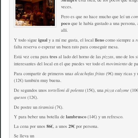
veces.
com
Pero es que no hace mucho que leí un
poco
que le había gustado a una persona, a
allí.
igual
lleno
r
Y todo sigue
y a mí me gusta, el local
como siempre a
falta reserva o esperar un buen rato para conseguir mesa.
tres
pizzas
Está vez cena para
al lado del horno de las
, uno de los s
movimiento
interesantes del local en el que puedes ver todo el
de pa
s alcachofas fritas
Para compartir de primeros una
(9€) muy ricas y
(12€) también muy buena.
tortelloni di polenta
pizza calzone
De segundos unos
(15€), una
(10€
quesos
(12€).
tiramisú
De postre un
(7€).
lambrusco
Y para beber una botella de
(14€) y un refresco.
86€
29€
La cena por unos
, a unos
por persona.
Se lleva un