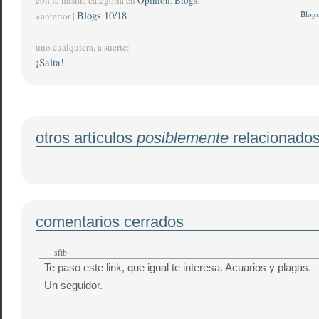
con la misma categoría en
Opinion
,
Blogs
:
Blogs 10/18
Blogs
«anterior |
uno cualquiera, a suerte:
¡Salta!
otros artículos
posiblemente
relacionado
comentarios cerrados
sftb
Te paso este link, que igual te interesa. Acuarios y plagas.
Un seguidor.