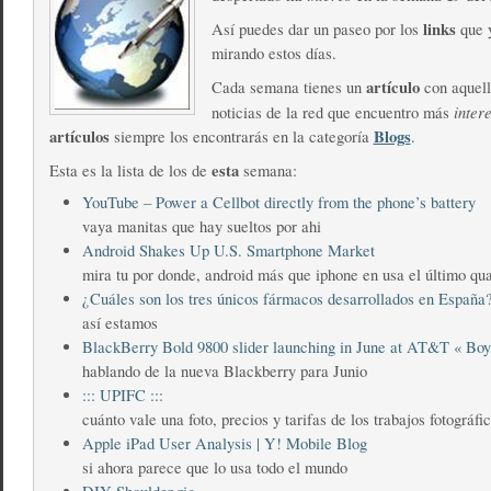
links
Así puedes dar un paseo por los
que y
mirando estos días.
artículo
Cada semana tienes un
con aquell
inter
noticias de la red que encuentro más
artículos
Blogs
siempre los encontrarás en la categoría
.
esta
Esta es la lista de los de
semana:
YouTube – Power a Cellbot directly from the phone’s battery
vaya manitas que hay sueltos por ahi
Android Shakes Up U.S. Smartphone Market
mira tu por donde, android más que iphone en usa el último qua
¿Cuáles son los tres únicos fármacos desarrollados en España
así estamos
BlackBerry Bold 9800 slider launching in June at AT&T « Bo
hablando de la nueva Blackberry para Junio
::: UPIFC :::
cuánto vale una foto, precios y tarifas de los trabajos fotográfi
Apple iPad User Analysis | Y! Mobile Blog
si ahora parece que lo usa todo el mundo