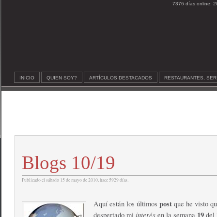
7376 días online: 2
INICIO
QUIEN SOY?
ARTÍCULOS DESTACADOS
RESTAURANTES, SER
Blogs 10/19
Publicado el sábado 15 de mayo de 2010, hace 5929 días.
post
Aquí están los últimos
que he visto q
interés
19
despertado mi
en la semana
del