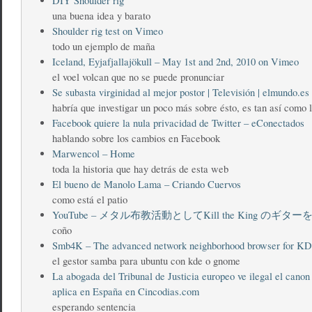
DIY Shoulder rig
una buena idea y barato
Shoulder rig test on Vimeo
todo un ejemplo de maña
Iceland, Eyjafjallajökull – May 1st and 2nd, 2010 on Vimeo
el voel volcan que no se puede pronunciar
Se subasta virginidad al mejor postor | Televisión | elmundo.es
habría que investigar un poco más sobre ésto, es tan así como 
Facebook quiere la nula privacidad de Twitter – eConectados
hablando sobre los cambios en Facebook
Marwencol – Home
toda la historia que hay detrás de esta web
El bueno de Manolo Lama – Criando Cuervos
como está el patio
YouTube – メタル布教活動としてKill the King のギ
coño
Smb4K – The advanced network neighborhood browser for K
el gestor samba para ubuntu con kde o gnome
La abogada del Tribunal de Justicia europeo ve ilegal el canon 
aplica en España en Cincodias.com
esperando sentencia