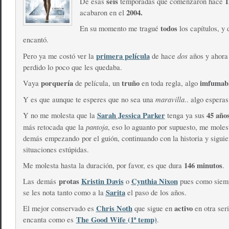
seis
1
De esas
temporadas que comenzaron hace
2004.
acabaron en el
todos
En su momento me tragué
los capítulos, y
encantó.
primera película
dos
Pero ya me costó ver la
de hace
años y ahora
perdido lo poco que les quedaba.
porquería
truño
imfumab
Vaya
de película, un
en toda regla, algo
maravilla
Y es que aunque te esperes que no sea una
.. algo esperas
Sarah Jessica Parker
45 año
Y no me molesta que la
tenga ya sus
pantoja
más retocada que la
, eso lo aguanto por supuesto, me moles
demás empezando por el guión, continuando con la historia y siguie
situaciones estúpidas.
146 minutos
Me molesta hasta la duración, por favor, es que dura
.
protas
Kristin Davis
Cynthia Nixon
Las demás
o
pues como siemp
Sarita
se les nota tanto como a la
el paso de los años.
Chris Noth
activo
El mejor conservado es
que sigue en
en otra ser
The Good Wife (1ª temp)
encanta como es
.