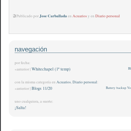
Jose Carballada
Publicado por
en
Acuarios
y en
Diario personal
navegación
por fecha:
Whitechapel (1ª temp)
Bl
«anterior |
con la misma categoría en
Acuarios
,
Diario personal
:
Blogs 11/20
Battery backup Vo
«anterior |
uno cualquiera, a suerte:
¡Salta!