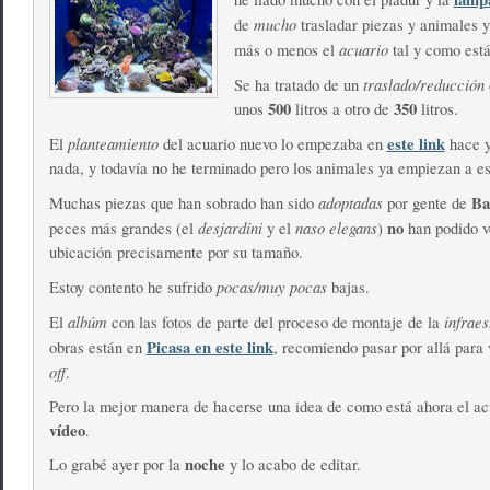
mucho
de
trasladar piezas y animales 
acuario
más o menos el
tal y como est
traslado/reducción
Se ha tratado de un
500
350
unos
litros a otro de
litros.
planteamiento
este link
El
del acuario nuevo lo empezaba en
hace 
nada, y todavía no he terminado pero los animales ya empiezan a es
adoptadas
Ba
Muchas piezas que han sobrado han sido
por gente de
desjardini
naso elegans
no
peces más grandes (el
y el
)
han podido v
ubicación precisamente por su tamaño.
pocas/muy pocas
Estoy contento he sufrido
bajas.
albúm
infraes
El
con las fotos de parte del proceso de montaje de la
Picasa en este link
obras están en
, recomiendo pasar por allá para 
off
.
Pero la mejor manera de hacerse una idea de como está ahora el ac
vídeo
.
noche
Lo grabé ayer por la
y lo acabo de editar.