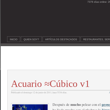
7376 días online: 2
INICIO
QUIEN SOY?
ARTÍCULOS DESTACADOS
RESTAURANTES, SER
Acuario ≈Cúbico v1
Publicado el domingo 12 de junio de 2011, hace 5536 días.
A
mucho
proye
Después de
pelear con el
lámpa
he liado mucho con el pladur y la