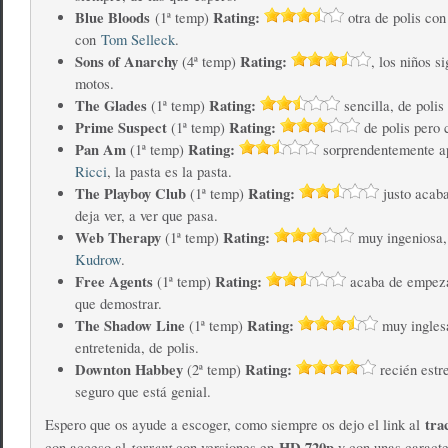
Blue Bloods
Rating:
(1ª temp)
otra de polis con 
con
Tom Selleck
.
Sons of Anarchy
Rating:
(4ª temp)
, los niños s
motos.
The Glades
Rating:
(1ª temp)
sencilla, de polis
Prime Suspect
Rating:
(1ª temp)
de polis pero
Pan Am
Rating:
(1ª temp)
sorprendentemente 
Ricci
, la pasta es la pasta.
The Playboy Club
Rating:
(1ª temp)
justo acaba
deja ver, a ver que pasa.
Web Therapy
Rating:
(1ª temp)
muy ingeniosa
Kudrow
.
Free Agents
Rating:
(1ª temp)
acaba de empeza
que demostrar.
The Shadow Line
Rating:
(1ª temp)
muy ingles
entretenida, de polis.
Downton Habbey
Rating:
(2ª temp)
recién estr
seguro que está genial.
tra
Espero que os ayude a escoger, como siempre os dejo el link al
torrent
HD 720p
con acceso al
con versiones en
y con unas caracte