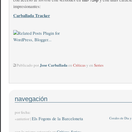
impresionantes:
Carballada Tracker
Jose Carballada
Publicado por
en
Críticas
y en
Series
navegación
por fecha:
Els Fogons de la Barceloneta
Corales de Dia 
«anterior |
con la misma categoría en
Críticas
,
Series
: