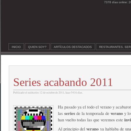
7378 días online: 2
INICIO
QUIEN SOY?
ARTÍCULOS DESTACADOS
RESTAURANTES, SER
Series acabando 2011
Publicado el miércoles 12 de octubre de 2011, hace 5416 días.
Ha pasado ya el todo el verano y acabaron
series
verano
las
de la temporada de
y lo
inv
han vuelto todas las que veremos este
verano
Al principio del
ya hablaba de una