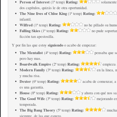
Person of Interest
Rating:
(1ª temp)
solamente
dos capítulos, quizás le de otra oportunidad.
The Nine lives of Chloe King
Rating:
(1ª temp)
infantil.
Wilfred
Rating:
(1ª temp)
no he pillado su humo
Falling Skies
Rating:
(1ª temp)
no pude soportar
ficción tan apestosilla.
siguiendo
Y por fin las que estoy
o acabo de empezar:
The Mentalist
Rating:
(4ª temp)
pensaba que se
pero hay mas.
Boardwalk Empire
Rating:
(2ª temp)
empieza a
Modern Family
Rating:
(3º temp)
en la linea, 
y mucha risa.
Dexter
Rating:
(6ª temp)
acaba de comenzar, a v
es una garantía.
House
Rating:
(8º temp)
y ahora con qué nos sa
The Good Wife
Rating:
(3º temp)
mejorando en
temporada.
The Big Bang Theory
Rating:
(5ª temp)
muchas
siempre, de las que espero.