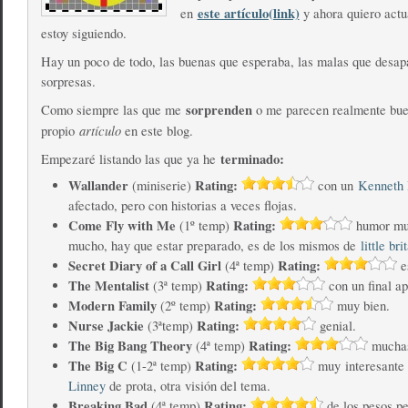
este artículo(link)
en
y ahora quiero actu
estoy siguiendo.
Hay un poco de todo, las buenas que esperaba, las malas que desap
sorpresas.
sorprenden
Como siempre las que me
o me parecen realmente bue
artículo
propio
en este blog.
terminado:
Empezaré listando las que ya he
Wallander
Rating:
(miniserie)
con un
Kenneth 
afectado, pero con historias a veces flojas.
Come Fly with Me
Rating:
(1º temp)
humor muy
mucho, hay que estar preparado, es de los mismos de
little bri
Secret Diary of a Call Girl
Rating:
(4ª temp)
e
The Mentalist
Rating:
(3ª temp)
con un final ap
Modern Family
Rating:
(2º temp)
muy bien.
Nurse Jackie
Rating:
(3ªtemp)
genial.
The Big Bang Theory
Rating:
(4ª temp)
muchas
The Big C
Rating:
(1-2ª temp)
muy interesante
Linney
de prota, otra visión del tema.
Breaking Bad
Rating:
(4ª temp)
de los pesos p