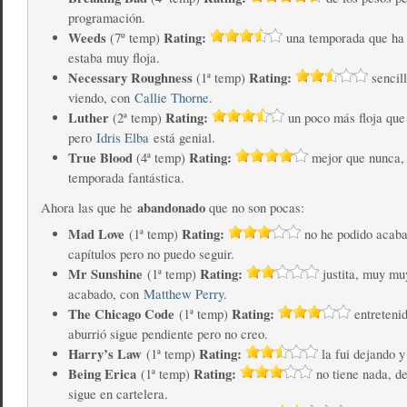
programación.
Weeds
Rating:
(7º temp)
una temporada que ha
estaba muy floja.
Necessary Roughness
Rating:
(1ª temp)
sencill
viendo, con
Callie Thorne
.
Luther
Rating:
(2ª temp)
un poco más floja que
pero
Idris Elba
está genial.
True Blood
Rating:
(4ª temp)
mejor que nunca, 
temporada fantástica.
abandonado
Ahora las que he
que no son pocas:
Mad Love
Rating:
(1ª temp)
no he podido acabar
capítulos pero no puedo seguir.
Mr Sunshine
Rating:
(1ª temp)
justita, muy muy
acabado, con
Matthew Perry
.
The Chicago Code
Rating:
(1ª temp)
entretenid
aburrió sigue pendiente pero no creo.
Harry’s Law
Rating:
(1ª temp)
la fui dejando y
Being Erica
Rating:
(1ª temp)
no tiene nada, d
sigue en cartelera.