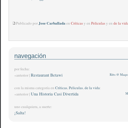
Jose Carballada
Publicado por
en
Críticas
y en
Peliculas
y en
de la vid
navegación
por fecha:
Restaurant Betawi
Ribs @ Maqui
«anterior |
con la misma categoría en
Críticas
,
Peliculas
,
de la vida
:
Una Historia Casi Divertida
M
«anterior |
uno cualquiera, a suerte:
¡Salta!