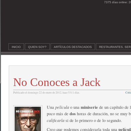
7375 días online: 2
INICIO
QUIEN SOY?
ARTÍCULOS DESTACADOS
RESTAURANTES, SER
No Conoces a Jack
Publicado el domingo 22 de enero de 2012, hace 5311 días.
Críti
película
miniserie
Una
o una
de un capítulo de 
dos
poco más de
horas de duración, no se muy 
calificarla
si de lo primero o de lo segundo.
películ
Creo que podemos considerarla toda una