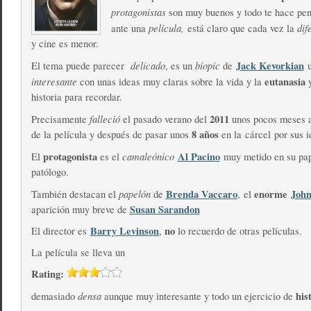
protagonistas
son muy buenos y todo te hace pen
película,
dif
ante una
está claro que cada vez la
y cine es menor.
delicado
biopic
Jack Kevorkian
El tema puede parecer
, es un
de
u
interesante
eutanasia
con unas ideas muy claras sobre la vida y la
y
historia para recordar.
falleció
2011
Precisamente
el pasado verano del
unos pocos meses a
8 años
de la película y después de pasar unos
en la cárcel por sus i
protagonista
camaleónico
Al Pacino
El
es el
muy metido en su pap
patólogo.
papelón
Brenda Vaccaro
enorme
Joh
También destacan el
de
, el
Susan Sarandon
aparición muy breve de
Barry Levinson
no
El director es
,
lo recuerdo de otras películas.
La película se lleva un
Rating:
densa
his
demasiado
aunque muy interesante y todo un ejercicio de