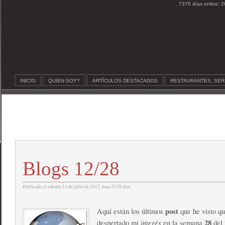
7376 días online: 2
INICIO
QUIEN SOY?
ARTÍCULOS DESTACADOS
RESTAURANTES, SER
Blogs 12/28
Publicado el sábado 14 de julio de 2012, hace 5138 días.
post
Aquí están los últimos
que he visto q
interés
28
despertado mi
en la semana
del