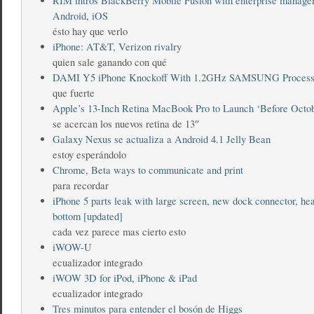
RIM intros BlackBerry Mobile Fusion with enterprise manage
Android, iOS
ésto hay que verlo
iPhone: AT&T, Verizon rivalry
quien sale ganando con qué
DAMI Y5 iPhone Knockoff With 1.2GHz SAMSUNG Process
que fuerte
Apple’s 13-Inch Retina MacBook Pro to Launch ‘Before Octo
se acercan los nuevos retina de 13″
Galaxy Nexus se actualiza a Android 4.1 Jelly Bean
estoy esperándolo
Chrome, Beta ways to communicate and print
para recordar
iPhone 5 parts leak with large screen, new dock connector, he
bottom [updated]
cada vez parece mas cierto esto
iWOW-U
ecualizador integrado
iWOW 3D for iPod, iPhone & iPad
ecualizador integrado
Tres minutos para entender el bosón de Higgs