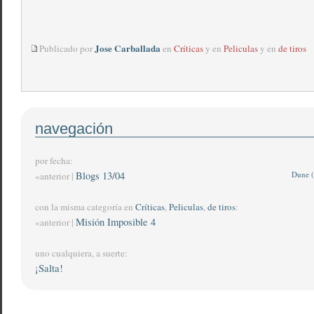
Jose Carballada
Publicado por
en
Críticas
y en
Peliculas
y en
de tiros
navegación
por fecha:
Blogs 13/04
Dune (
«anterior |
con la misma categoría en
Críticas
,
Peliculas
,
de tiros
:
Misión Imposible 4
«anterior |
uno cualquiera, a suerte:
¡Salta!