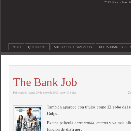
7375 días online: 2
INICIO
QUIEN SOY?
ARTÍCULOS DESTACADOS
RESTAURANTES, SER
The Bank Job
Publicado el martes 29 de enero de 2013, hace 4938 días.
Cr
El robo del s
También aparece con títulos como
Golpe
.
entretenida
amena
Es una película
,
y va más all
distraer
función de
.