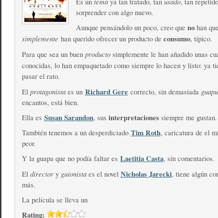
tema
usado
Es un
ya tan tratado, tan
, tan repetid
sorprender con algo nuevo.
no
Aunque pensándolo un poco, creo que
han que
simplemente
consumo
han querido ofrecer un producto de
, típico.
producto
Para que sea un buen
simplemente le han añadido unas cu
conocidas, lo han empaquetado como siempre lo hacen y listo: ya ti
pasar el rato.
protagonista
Richard Gere
guapu
El
es un
correcto, sin demasiada
encantos, está bien.
Susan Sarandon
interpretaciones
Ella es
, sus
siempre me gustan.
Tim Roth
También tenemos a un desperdiciado
, caricatura de el 
peor.
Laetitia Casta
Y la guapa que no podía faltar es
, sin comentarios.
director
guionista
Nicholas Jarecki
El
y
es el novel
, tiene algún co
más.
La película se lleva un
Rating: