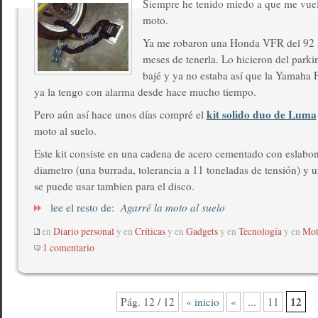
Siempre he tenido miedo a que me vuel
moto.
Ya me robaron una Honda VFR del 92 a
meses de tenerla. Lo hicieron del park
bajé y ya no estaba así que la Yamah
ya la tengo con alarma desde hace mucho tiempo.
kit solido duo de Luma
Pero aún así hace unos días compré el
moto al suelo.
Este kit consiste en una cadena de acero cementado con eslab
diametro (una burrada, tolerancia a 11 toneladas de tensión) y
se puede usar tambien para el disco.
lee el resto de:
Agarré la moto al suelo
en
Diario personal
y en
Críticas
y en
Gadgets
y en
Tecnología
y en
Mot
1 comentario
12
Pág. 12 / 12
« inicio
«
...
11