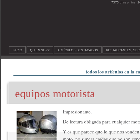
7375 días online: 2
INICIO
QUIEN SOY?
ARTÍCULOS DESTACADOS
RESTAURANTES, SER
todos los artículos en la c
equipos motorista
Impresionante.
De lectura obligada para cualquier mot
Y es que parece que lo que nos vende
moto, no supera caídas que no son esp