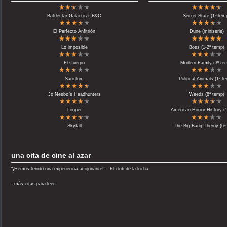
Battlestar Galactica: B&C
Secret State (1ª tem
El Perfecto Anfitrión
Dune (miniserie)
Lo imposible
Boss (1-2ª temp)
El Cuerpo
Modern Family (3º te
Sanctum
Political Animals (1º t
Jo Nesbø’s Headhunters
Weeds (8ª temp)
Looper
American Horror History (
Skyfall
The Big Bang Theroy (6ª
una
cita de cine
al azar
"¡Hemos tenido una experiencia acojonante!" - El club de la lucha
..más
citas para leer