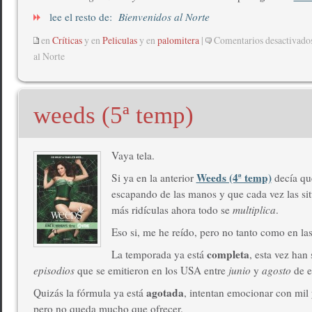
lee el resto de:
Bienvenidos al Norte
en
Críticas
y en
Peliculas
y en
palomitera
|
Comentarios desactivado
al Norte
weeds (5ª temp)
Vaya tela.
Weeds (4ª temp)
Si ya en la anterior
decía que
escapando de las manos y que cada vez las si
más ridículas ahora todo se
multiplica
.
Eso si, me he reído, pero no tanto como en las
completa
La temporada ya está
, esta vez han
episodios
que se emitieron en los USA entre
junio
y
agosto
de e
agotada
Quizás la fórmula ya está
, intentan emocionar con mil 
pero no queda mucho que ofrecer.