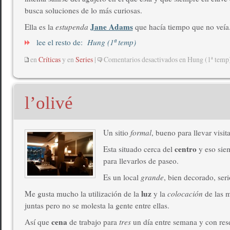
busca soluciones de lo más curiosas.
Jane Adams
Ella es la
estupenda
que hacía tiempo que no veía
lee el resto de:
Hung (1ª temp)
en
Críticas
y en
Series
|
Comentarios desactivados
en Hung (1ª temp
l’olivé
Un sitio
formal
, bueno para llevar visita
centro
Esta situado cerca del
y eso sie
para llevarlos de paseo.
Es un local
grande
, bien decorado, seri
luz
Me gusta mucho la utilización de la
y la
colocación
de las m
juntas pero no se molesta la gente entre ellas.
cena
Así que
de trabajo para
tres
un día entre semana y con res