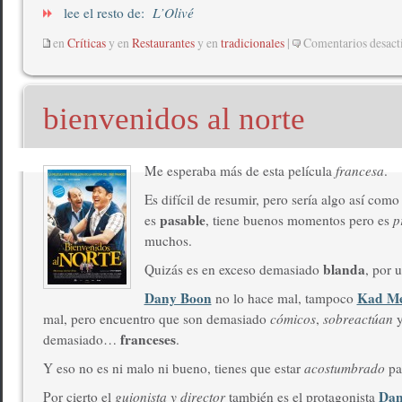
lee el resto de:
L’Olivé
en
Críticas
y en
Restaurantes
y en
tradicionales
|
Comentarios desact
bienvenidos al norte
Me esperaba más de esta película
francesa
.
Es difícil de resumir, pero sería algo así com
pasable
es
, tiene buenos momentos pero es
p
muchos.
blanda
Quizás es en exceso demasiado
, por 
Dany Boon
Kad M
no lo hace mal, tampoco
mal, pero encuentro que son demasiado
cómicos
,
sobreactúan
y
franceses
demasiado…
.
Y eso no es ni malo ni bueno, tienes que estar
acostumbrado
par
Dan
Por cierto el
guionista y director
también es el protagonista