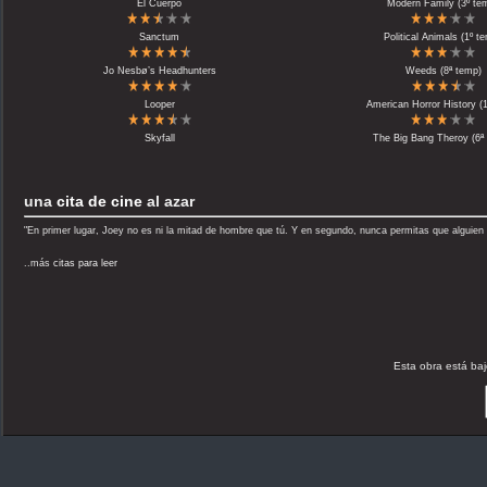
El Cuerpo
Modern Family (3º te
Sanctum
Political Animals (1º t
Jo Nesbø’s Headhunters
Weeds (8ª temp)
Looper
American Horror History (
Skyfall
The Big Bang Theroy (6ª
una
cita de cine
al azar
"En primer lugar, Joey no es ni la mitad de hombre que tú. Y en segundo, nunca permitas que alguien t
..más
citas para leer
Esta obra está ba