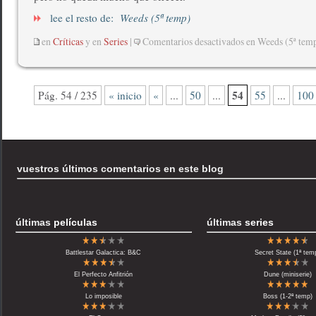
lee el resto de:
Weeds (5ª temp)
en
Críticas
y en
Series
|
Comentarios desactivados
en Weeds (5ª tem
54
Pág. 54 / 235
« inicio
«
...
50
...
55
...
100
vuestros últimos comentarios en este blog
últimas
películas
últimas
series
Battlestar Galactica: B&C
Secret State (1ª tem
El Perfecto Anfitrión
Dune (miniserie)
Lo imposible
Boss (1-2ª temp)