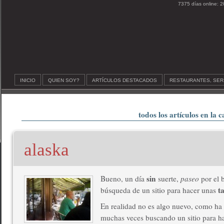
7375 días online: 2
INICIO
QUIEN SOY?
ARTÍCULOS DESTACADOS
RESTAURANTES, SER
todos los artículos en la c
alaska
sin
Bueno, un día
suerte,
paseo
por el 
t
búsqueda de un sitio para hacer unas
En realidad no es algo nuevo, como ha 
muchas veces buscando un sitio para ha