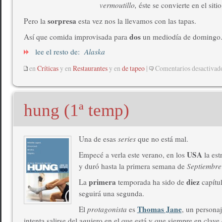
vermoutillo,
éste se convierte en el siti
sorpresa
Pero la
esta vez nos la llevamos con las tapas.
dos
Así que comida improvisada para
un mediodía de domingo
lee el resto de:
Alaska
en
Críticas
y en
Restaurantes
y en
de tapeo
|
Comentarios desactivad
hung (1ª temp)
Una de esas
series
que no está mal.
USA
Empecé a verla este verano, en los
la es
y duró hasta la primera semana de
Septiembre
primera
diez
La
temporada ha sido de
capítu
seguirá una segunda.
Thomas Jane
El
protagonista
es
, un persona
intenta salirse del agujero en el que está y que siempre en clav