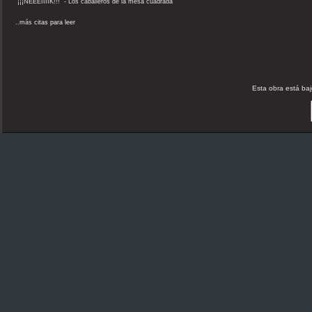
"¡¡¡NEEEIIIIK!!!" - Los caballeros de la mesa cuadrada
..más
citas para leer
Esta obra está ba