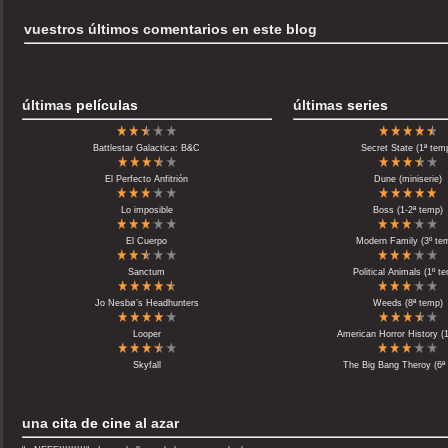
vuestros últimos comentarios en este blog
últimas
películas
últimas
series
Battlestar Galactica: B&C
Secret State (1ª tem
El Perfecto Anfitrión
Dune (miniserie)
Lo imposible
Boss (1-2ª temp)
El Cuerpo
Modern Family (3º te
Sanctum
Political Animals (1º t
Jo Nesbø’s Headhunters
Weeds (8ª temp)
Looper
American Horror History (
Skyfall
The Big Bang Theroy (6ª
una
cita de cine
al azar