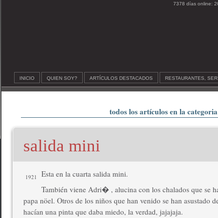
7378 días online: 2
INICIO
QUIEN SOY?
ARTÍCULOS DESTACADOS
RESTAURANTES, SER
todos los artículos en la categoria
salida mini
Esta en la cuarta salida mini.
1921
También viene Adri� , alucina con los chalados que se h
papa nöel. Otros de los niños que han venido se han asustado de
hacían una pinta que daba miedo, la verdad, jajajaja.