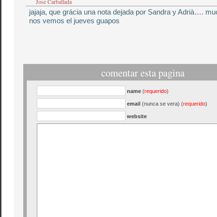
Jose Carballada
jajaja, que grácia una nota dejada por Sandra y Adrià…. m
nos vemos el jueves guapos
comentar esta pagina
name
(
requerido
)
email
(nunca se vera) (
requerido
)
website