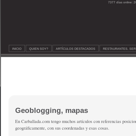
7377 días online: 2
INICIO
QUIEN SOY?
ARTÍCULOS DESTACADOS
RESTAURANTES, SER
Geoblogging, mapas
En Carballada.com tengo muchos artículos con referencias posicio
geográficamente, con sus coordenadas y esas cosas.