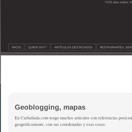
7376 días online: 2
INICIO
QUIEN SOY?
ARTÍCULOS DESTACADOS
RESTAURANTES, SER
Geoblogging, mapas
En Carballada.com tengo muchos artículos con referencias posicio
geográficamente, con sus coordenadas y esas cosas.