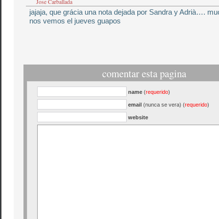
Jose Carballada
jajaja, que grácia una nota dejada por Sandra y Adrià…. m
nos vemos el jueves guapos
comentar esta pagina
name
(
requerido
)
email
(nunca se vera) (
requerido
)
website