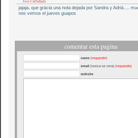
Jose Carballada
jajaja, que grácia una nota dejada por Sandra y Adrià…. m
nos vemos el jueves guapos
comentar esta pagina
name
(
requerido
)
email
(nunca se vera) (
requerido
)
website