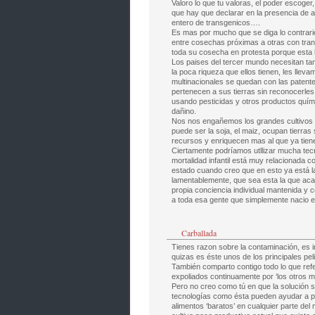
Valoro lo que tu valoras, el poder escoge
que hay que declarar en la presencia de al
entero de transgenicos….
Es mas por mucho que se diga lo contrar
entre cosechas próximas a otras con tra
toda su cosecha en protesta porque esta 
Los paises del tercer mundo necesitan t
la poca riqueza que ellos tienen, les llev
multinacionales se quedan con las patente
pertenecen a sus tierras sin reconocerle
usando pesticidas y otros productos quími
dañino.
Nos nos engañemos los grandes cultivos 
puede ser la soja, el maiz, ocupan tierras 
recursos y enriquecen mas al que ya tien
Ciertamente podríamos utllizar mucha tecn
mortalidad infantil está muy relacionada
estado cuando creo que en esto ya está 
lamentablemente, que sea esta la que acabe
propia conciencia individual mantenida y
a toda esa gente que simplemente nacio en 
Carballada
Tienes razon sobre la contaminación, es i
quizas es éste unos de los principales pel
También comparto contigo todo lo que ref
expoliados continuamente por ‘los otros m
Pero no creo como tú en que la solución s
tecnologías como ésta pueden ayudar a pa
alimentos ‘baratos’ en cualquier parte del