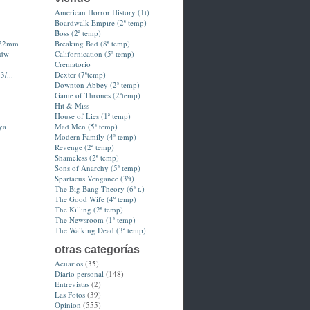
American Horror History (1t)
Boardwalk Empire (2ª temp)
Boss (2ª temp)
-22mm
Breaking Bad (8ª temp)
hdw
Californication (5ª temp)
Crematorio
3/...
Dexter (7ªtemp)
Downton Abbey (2ª temp)
Game of Thrones (2ªtemp)
Hit & Miss
House of Lies (1ª temp)
ya
Mad Men (5ª temp)
Modern Family (4ª temp)
Revenge (2ª temp)
Shameless (2ª temp)
Sons of Anarchy (5ª temp)
Spartacus Vengance (3ºt)
The Big Bang Theory (6ª t.)
The Good Wife (4º temp)
The Killing (2ª temp)
The Newsroom (1ª temp)
The Walking Dead (3ª temp)
otras categorías
Acuarios
(35)
Diario personal
(148)
Entrevistas
(2)
Las Fotos
(39)
Opinion
(555)