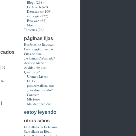
Blogs
(268)
De la web
(49)
Destacados
(109)
Tecnología
(222)
Esta web
(68)
Moto
(35)
Tonterias
(26)
páginas fijas
Histórico de Reviews
Geoblogging, mapas
acados
Citas de cine
¿te llamas Carballada?
Acuario Marino
3102
Archivo de post
Quien soy?
Últimos Libros
lta
Flickr
pics.carballada.com
¿por dónde ando?
Contacto
Mis fotos
í
Me identifico con …
estoy leyendo
otros sitios
Carballada en Delicious
Carballada en Ebay
Carballada en Facebook