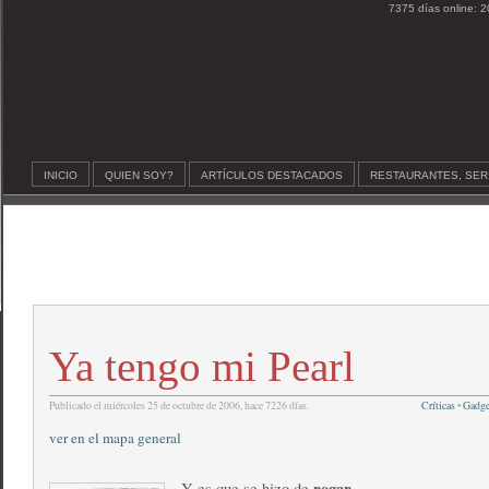
7375 días online: 2
INICIO
QUIEN SOY?
ARTÍCULOS DESTACADOS
RESTAURANTES, SER
Ya tengo mi Pearl
Publicado el miércoles 25 de octubre de 2006, hace 7226 días.
Críticas
•
Gadge
ver en el mapa general
rogar
Y es que se hizo de
.