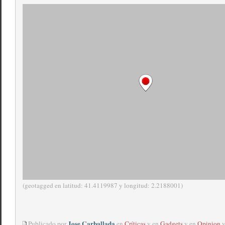
(geotagged en latitud: 41.4119987 y longitud: 2.2188001)
Jose Carballada
Publicado por
en
Críticas
y en
Gadgets
y en
Opinion
y