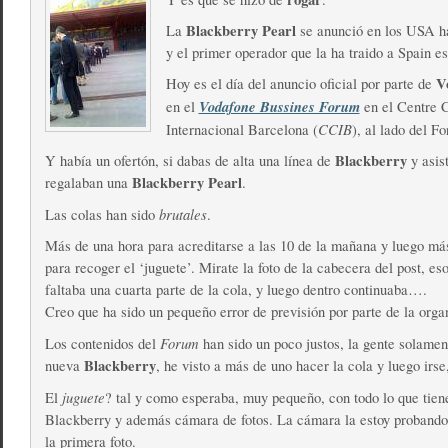
Blackberry Pearl
La
se anunció en los USA h
y el primer operador que la ha traido a Spain e
V
Hoy es el día del anuncio oficial por parte de
Vodafone Bussines Forum
en el
en el Centre 
CCIB
Internacional Barcelona (
), al lado del F
Blackberry
Y había un ofertón, si dabas de alta una línea de
y asis
Blackberry Pearl
regalaban una
.
brutales
Las colas han sido
.
Más de una hora para acreditarse a las 10 de la mañana y luego má
para recoger el ‘juguete’. Mirate la foto de la cabecera del post, e
faltaba una cuarta parte de la cola, y luego dentro continuaba….
Creo que ha sido un pequeño error de previsión por parte de la orga
Forum
Los contenidos del
han sido un poco justos, la gente solamen
Blackberry
nueva
, he visto a más de uno hacer la cola y luego irse
juguete
El
? tal y como esperaba, muy pequeño, con todo lo que tien
Blackberry y además cámara de fotos. La cámara la estoy probando,
la primera foto.