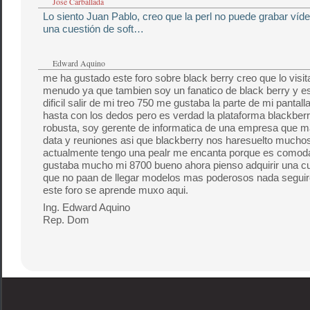
Jose Carballada
Lo siento Juan Pablo, creo que la perl no puede grabar víd
una cuestión de soft…
Edward Aquino
me ha gustado este foro sobre black berry creo que lo visi
menudo ya que tambien soy un fanatico de black berry y e
dificil salir de mi treo 750 me gustaba la parte de mi pantal
hasta con los dedos pero es verdad la plataforma blackber
robusta, soy gerente de informatica de una empresa que 
data y reuniones asi que blackberry nos haresuelto mucho
actualmente tengo una pealr me encanta porque es como
gustaba mucho mi 8700 bueno ahora pienso adquirir una c
que no paan de llegar modelos mas poderosos nada seguire
este foro se aprende muxo aqui.
Ing. Edward Aquino
Rep. Dom