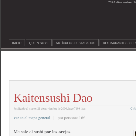
7374 días online: 2
INICIO
QUIEN SOY?
ARTÍCULOS DESTACADOS
RESTAURANTES, SER
Kaitensushi Dao
Publicado el martes 21 de noviembre de 2006, hace 7198 días.
Crít
ver en el mapa general
| por persona: 16€
por las orejas
Me sale el sushi
.