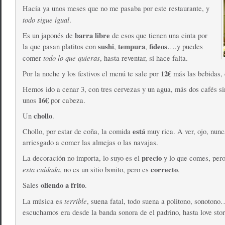
Hacía ya unos meses que no me pasaba por este restaurante, y
todo sigue igual
.
barra libre
Es un japonés de
de esos que tienen una cinta por
sushi
tempura
fideos
la que pasan platitos con
,
,
….y puedes
todo lo que quieras
comer
, hasta reventar, si hace falta.
12€
Por la noche y los festivos el menú te sale por
más las bebidas, 
Hemos ido a cenar 3, con tres cervezas y un agua, más dos cafés si
16€
unos
por cabeza.
chollo
Un
.
está
Chollo, por estar de coña, la comida
muy rica. A ver, ojo, nun
arriesgado a comer las almejas o las navajas.
precio
La decoración no importa, lo suyo es el
y lo que comes, pero
esta cuidada
correcto
, no es un sitio bonito, pero es
.
oliendo a frito
Sales
.
terrible
La música es
, suena fatal, todo suena a politono, sonotono
escuchamos era desde la banda sonora de el padrino, hasta love sto