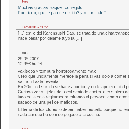
Jose
Muchas gracias Raquel, corregido.
Por cierto, que te parece el sitio? y mi artículo?
Carballada » Yume
[…] estilo del Kaitensushi Dao, se trata de una cinta transp
hace pasar por delante tuyo la […]
Bud
25.05.2007
12,85€ buffet
yakisoba y tempura horrorosamente malo
Creo que únicamente merece la pena si vas sólo a comer 
salmón hasta reventar.
En 20min el surtido se hace aburrido y no te apetece ni el p
Curioso ver a «jefe» del local sentado contra la cristalera del
lado de la caja registradora mirando al personal como com
sacado de una peli de mafiosos.
El tema de los olores lo deben haber resuelto porque no te
nada aunque he comido pegado a la cocina.
Jose