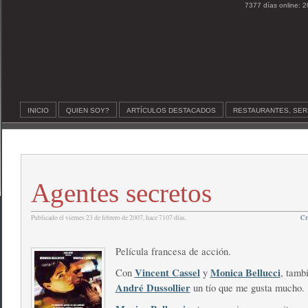
7377 días online: 2
INICIO
QUIEN SOY?
ARTÍCULOS DESTACADOS
RESTAURANTES, SER
Agentes secretos
Publicado el viernes 23 de febrero de 2007, hace 7107 días.
Cr
Película francesa de acción.
Vincent Cassel
Monica Bellucci
Con
y
, tamb
André Dussollier
un tío que me gusta mucho.