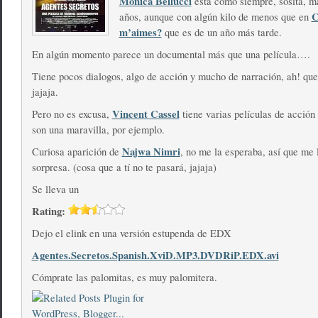
Monica Bellucci
esta como siempre, sosita, m
C
años, aunque con algún kilo de menos que en
m’aimes?
que es de un año más tarde.
En algún momento parece un documental más que una película….
Tiene pocos dialogos, algo de acción y mucho de narración, ah! que
jajaja.
Vincent Cassel
Pero no es excusa,
tiene varias películas de acción
son una maravilla, por ejemplo.
Najwa Nimri
Curiosa aparición de
, no me la esperaba, así que me 
sorpresa. (cosa que a tí no te pasará, jajaja)
Se lleva un
Rating:
Dejo el elink en una versión estupenda de EDX
Agentes.Secretos.Spanish.XviD.MP3.DVDRiP.EDX.avi
Cómprate las palomitas, es muy palomitera.