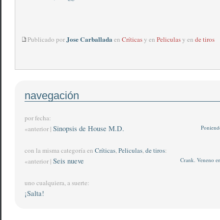
Jose Carballada
Publicado por
en
Críticas
y en
Peliculas
y en
de tiros
navegación
por fecha:
Sinopsis de House M.D.
Poniend
«anterior |
con la misma categoría en
Críticas
,
Peliculas
,
de tiros
:
Seis nueve
Crank. Veneno en
«anterior |
uno cualquiera, a suerte:
¡Salta!